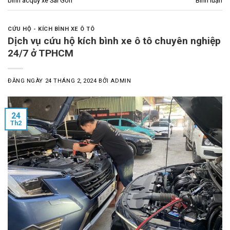
bình acquy xe Sài Gòn
Bình luận
CỨU HỘ - KÍCH BÌNH XE Ô TÔ
Dịch vụ cứu hộ kích bình xe ô tô chuyên nghiệp
24/7 ở TPHCM
ĐĂNG NGÀY
24 THÁNG 2, 2024
BỞI
ADMIN
24
Th2