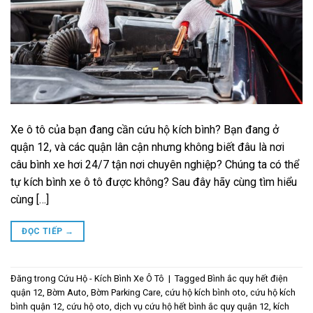
Xe ô tô của bạn đang cần cứu hộ kích bình? Bạn đang ở
quận 12, và các quận lân cận nhưng không biết đâu là nơi
câu bình xe hơi 24/7 tận nơi chuyên nghiệp? Chúng ta có thể
tự kích bình xe ô tô được không? Sau đây hãy cùng tìm hiểu
cùng […]
ĐỌC TIẾP
→
Đăng trong
Cứu Hộ - Kích Bình Xe Ô Tô
|
Tagged
Bình ắc quy hết điện
quận 12
,
Bờm Auto
,
Bờm Parking Care
,
cứu hộ kích bình oto
,
cứu hộ kích
bình quận 12
,
cứu hộ oto
,
dịch vụ cứu hộ hết bình ắc quy quận 12
,
kích