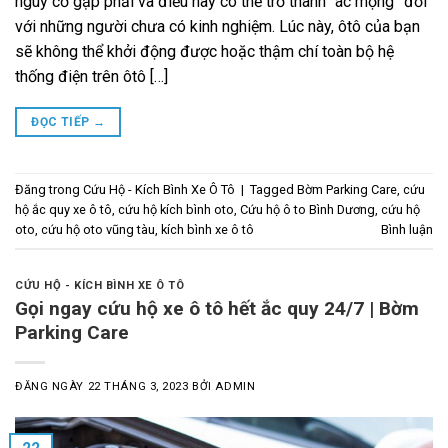
nguy cơ gặp phải và điều này có thể trở thành “ác mộng” đối
với những người chưa có kinh nghiệm. Lúc này, ôtô của bạn
sẽ không thể khởi động được hoặc thậm chí toàn bộ hệ
thống điện trên ôtô […]
ĐỌC TIẾP
→
Đăng trong
Cứu Hộ - Kích Bình Xe Ô Tô
|
Tagged
Bờm Parking Care
,
cứu
hộ ắc quy xe ô tô
,
cứu hộ kích bình oto
,
Cứu hộ ô to Bình Dương
,
cứu hộ
oto
,
cứu hộ oto vũng tàu
,
kích bình xe ô tô
Bình luận
CỨU HỘ - KÍCH BÌNH XE Ô TÔ
Gọi ngay cứu hộ xe ô tô hết ắc quy 24/7 | Bờm
Parking Care
ĐĂNG NGÀY
22 THÁNG 3, 2023
BỞI
ADMIN