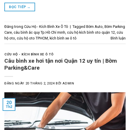
ĐỌC TIẾP
→
Đăng trong
Cứu Hộ - Kích Bình Xe Ô Tô
|
Tagged
Bờm Auto
,
Bờm Parking
Care
,
câu bình ắc quy Tp.Hồ Chí minh
,
cứu hộ kích bình oto quận 12
,
cứu
hộ oto
,
cứu hộ oto TPHCM
,
kích bình xe ô tô
Bình luận
CỨU HỘ - KÍCH BÌNH XE Ô TÔ
Câu bình xe hơi tận nơi Quận 12 uy tín | Bờm
Parking&Care
ĐĂNG NGÀY
20 THÁNG 2, 2024
BỞI
ADMIN
20
Th2