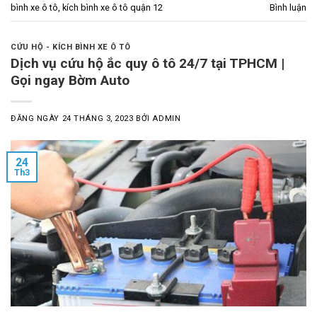
bình xe ô tô
,
kích bình xe ô tô quận 12
Bình luận
CỨU HỘ - KÍCH BÌNH XE Ô TÔ
Dịch vụ cứu hộ ắc quy ô tô 24/7 tại TPHCM |
Gọi ngay Bờm Auto
ĐĂNG NGÀY
24 THÁNG 3, 2023
BỞI
ADMIN
24
Th3