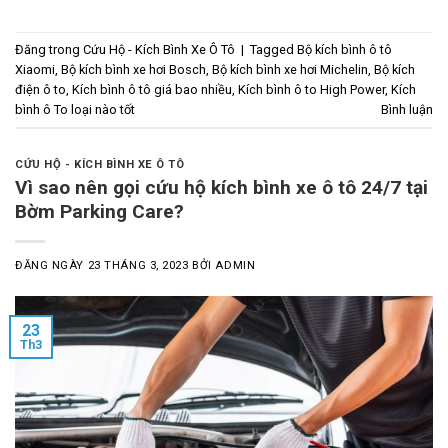
Đăng trong
Cứu Hộ - Kích Bình Xe Ô Tô
|
Tagged
Bộ kích bình ô tô
Xiaomi
,
Bộ kích bình xe hơi Bosch
,
Bộ kích bình xe hơi Michelin
,
Bộ kích
điện ô to
,
Kích bình ô tô giá bao nhiều
,
Kích bình ô to High Power
,
Kích
bình ô To loại nào tốt
Bình luận
CỨU HỘ - KÍCH BÌNH XE Ô TÔ
Vì sao nên gọi cứu hộ kích bình xe ô tô 24/7 tại
Bờm Parking Care?
ĐĂNG NGÀY
23 THÁNG 3, 2023
BỞI
ADMIN
23
Th3