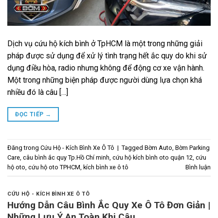
Dịch vụ cứu hộ kích bình ở TpHCM là một trong những giải
pháp được sử dụng để xử lý tình trạng hết ắc quy do khi sử
dụng điều hòa, radio nhưng không để động cơ xe vận hành.
Một trong những biện pháp được người dùng lựa chọn khá
nhiều đó là câu […]
ĐỌC TIẾP
→
Đăng trong
Cứu Hộ - Kích Bình Xe Ô Tô
|
Tagged
Bờm Auto
,
Bờm Parking
Care
,
câu bình ắc quy Tp.Hồ Chí minh
,
cứu hộ kích bình oto quận 12
,
cứu
hộ oto
,
cứu hộ oto TPHCM
,
kích bình xe ô tô
Bình luận
CỨU HỘ - KÍCH BÌNH XE Ô TÔ
Hướng Dẫn Câu Bình Ắc Quy Xe Ô Tô Đơn Giản |
Những Lưu Ý An Toàn Khi Câu