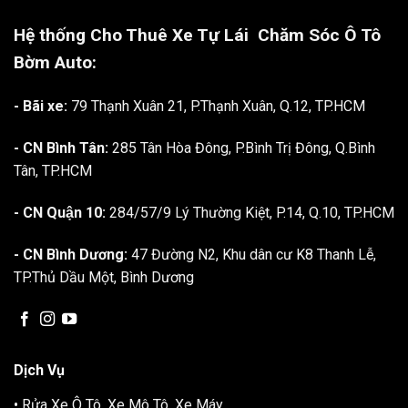
Hệ thống Cho Thuê Xe Tự Lái
Chăm Sóc Ô Tô
Bờm Auto:
- Bãi xe:
79 Thạnh Xuân 21, P.Thạnh Xuân, Q.12, TP.HCM
- CN Bình Tân:
285 Tân Hòa Đông, P.Bình Trị Đông, Q.Bình
Tân, TP.HCM
- CN Quận 10:
284/57/9 Lý Thường Kiệt, P.14, Q.10, TP.HCM
- CN Bình Dương:
47 Đường N2, Khu dân cư K8 Thanh Lễ,
TP.Thủ Dầu Một, Bình Dương
Dịch Vụ
• Rửa Xe Ô Tô, Xe Mô Tô, Xe Máy