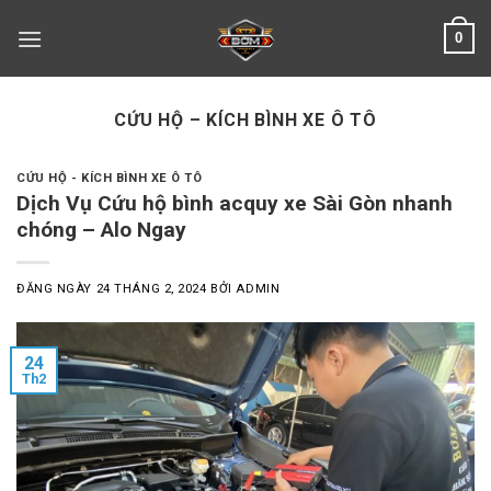
Skip
0
to
content
CỨU HỘ – KÍCH BÌNH XE Ô TÔ
CỨU HỘ - KÍCH BÌNH XE Ô TÔ
Dịch Vụ Cứu hộ bình acquy xe Sài Gòn nhanh
chóng – Alo Ngay
ĐĂNG NGÀY
24 THÁNG 2, 2024
BỞI
ADMIN
24
Th2