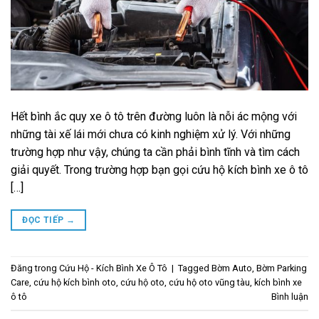
Hết bình ắc quy xe ô tô trên đường luôn là nỗi ác mộng với
những tài xế lái mới chưa có kinh nghiệm xử lý. Với những
trường hợp như vậy, chúng ta cần phải bình tĩnh và tìm cách
giải quyết. Trong trường hợp bạn gọi cứu hộ kích bình xe ô tô
[…]
ĐỌC TIẾP
→
Đăng trong
Cứu Hộ - Kích Bình Xe Ô Tô
|
Tagged
Bờm Auto
,
Bờm Parking
Care
,
cứu hộ kích bình oto
,
cứu hộ oto
,
cứu hộ oto vũng tàu
,
kích bình xe
ô tô
Bình luận