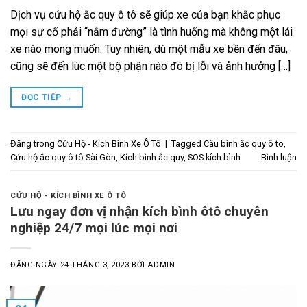
Dịch vụ cứu hộ ắc quy ô tô sẽ giúp xe của bạn khắc phục
mọi sự cố phải “nằm đường” là tình huống mà không một lái
xe nào mong muốn. Tuy nhiên, dù một mẫu xe bền đến đâu,
cũng sẽ đến lúc một bộ phận nào đó bị lỗi và ảnh hưởng […]
ĐỌC TIẾP
→
Đăng trong
Cứu Hộ - Kích Bình Xe Ô Tô
|
Tagged
Câu bình ắc quy ô to
,
Cứu hộ ắc quy ô tô Sài Gòn
,
Kích bình ắc quy
,
SOS kích bình
Bình luận
CỨU HỘ - KÍCH BÌNH XE Ô TÔ
Lưu ngay đơn vị nhận kích bình ôtô chuyên
nghiệp 24/7 mọi lúc mọi nơi
ĐĂNG NGÀY
24 THÁNG 3, 2023
BỞI
ADMIN