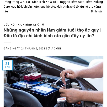
Đăng trong
Cứu Hộ - Kích Bình Xe Ô Tô
|
Tagged
Bờm Auto
,
Bờm Parking
Care
,
cứu hộ kích bình oto
,
cứu hộ oto
,
kích bình xe ô tô
,
ứu hộ oto vũng
tàu
Bình luận
CỨU HỘ - KÍCH BÌNH XE Ô TÔ
Những nguyên nhân làm giảm tuổi thọ ắc quy |
Đâu là địa chỉ kích bình oto gần đây uy tín?
ĐĂNG NGÀY
21 THÁNG 3, 2023
BỞI
ADMIN
21
Th3