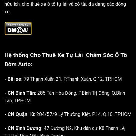
hữu ích, cho thuê xe ô tô tự lái và có tài, đa dạng các dòng
xe.
Hệ thống Cho Thuê Xe Tự Lái
Chăm Sóc Ô Tô
Bờm Auto:
- Bãi xe:
79 Thạnh Xuân 21, P.Thạnh Xuân, Q.12, TP.HCM
- CN Bình Tân:
285 Tân Hòa Đông, P.Bình Trị Đông, Q.Bình
Tân, TP.HCM
- CN Quận 10:
284/57/9 Lý Thường Kiệt, P.14, Q.10, TP.HCM
- CN Bình Dương:
47 Đường N2, Khu dân cư K8 Thanh Lễ,
TP.Thủ Dầu Một, Bình Dương