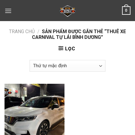
Skip
0
to
content
TRANG CHỦ
/
SẢN PHẨM ĐƯỢC GẮN THẺ “THUÊ XE
CARNIVAL TỰ LÁI BÌNH DƯƠNG”
LỌC