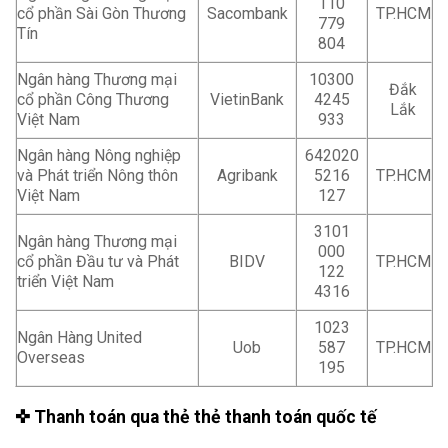
110
cổ phần Sài Gòn Thương
Sacombank
TP.HCM
779
Tín
804
Ngân hàng Thương mại
10300
Đắk
cổ phần Công Thương
VietinBank
4245
Lắk
Việt Nam
933
Ngân hàng Nông nghiệp
642020
và Phát triển Nông thôn
Agribank
5216
TP.HCM
Việt Nam
127
3101
Ngân hàng Thương mại
000
cổ phần Đầu tư và Phát
BIDV
TP.HCM
122
triển Việt Nam
4316
1023
Ngân Hàng United
Uob
587
TP.HCM
Overseas
195
✜ Thanh toán qua thẻ thẻ thanh toán quốc tế