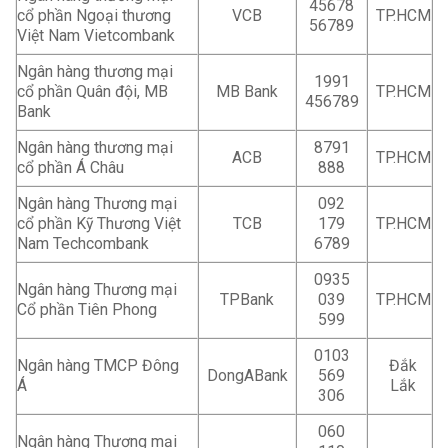
45678
cổ phần Ngoại thương
VCB
TP.HCM
56789
Việt Nam Vietcombank
Ngân hàng thương mại
1991
cổ phần Quân đội, MB
MB Bank
TP.HCM
456789
Bank
Ngân hàng thương mại
8791
ACB
TP.HCM
cổ phần Á Châu
888
Ngân hàng Thương mại
092
cổ phần Kỹ Thương Việt
TCB
179
TP.HCM
Nam Techcombank
6789
0935
Ngân hàng Thương mại
TPBank
039
TP.HCM
Cổ phần Tiên Phong
599
0103
Ngân hàng TMCP Đông
Đắk
DongABank
569
Á
Lắk
306
060
Ngân hàng Thương mại