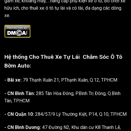
gầm xe, khoang máy, ...nâng cấp phụ kiện xe ô tô, đồ chơi xe
hữu ích, cho thuê xe ô tô tự lái và có tài, đa dạng các dòng
xe.
Hệ thống Cho Thuê Xe Tự Lái
Chăm Sóc Ô Tô
Bờm Auto:
- Bãi xe:
79 Thạnh Xuân 21, P.Thạnh Xuân, Q.12, TP.HCM
- CN Bình Tân:
285 Tân Hòa Đông, P.Bình Trị Đông, Q.Bình
Tân, TP.HCM
- CN Quận 10:
284/57/9 Lý Thường Kiệt, P.14, Q.10, TP.HCM
- CN Bình Dương:
47 Đường N2, Khu dân cư K8 Thanh Lễ,