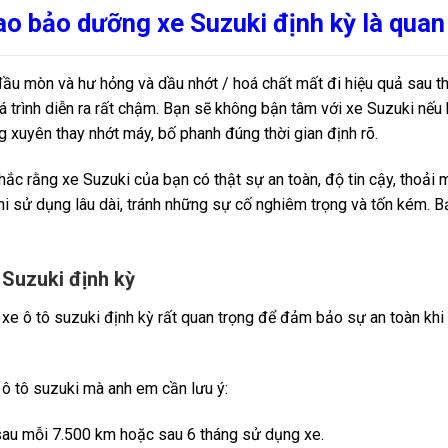
ao bảo dưỡng xe Suzuki
định
kỳ là quan
u mòn và hư hỏng và dầu nhớt / hoá chất mất đi hiệu quả sau thờ
uá trình diễn ra rất chậm. Bạn sẽ không bận tâm với xe Suzuki n
g xuyên thay nhớt máy, bố phanh đúng thời gian định rõ.
 rằng xe Suzuki của bạn có thật sự an toàn, độ tin cậy, thoải má
khi sử dụng lâu dài, tránh những sự cố nghiêm trọng và tốn kém.
.
 Suzuki định kỳ
xe ô tô suzuki định kỳ rất quan trọng để đảm bảo sự an toàn khi
 ô tô suzuki mà anh em cần lưu ý:
sau mỗi 7.500 km hoặc sau 6 tháng sử dụng xe.