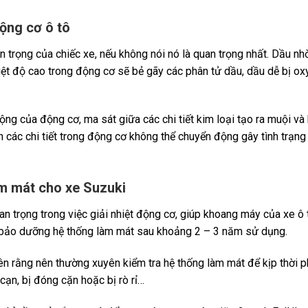
ộng cơ ô tô
an trọng của chiếc xe, nếu không nói nó là quan trọng nhất. Dầu n
hiệt độ cao trong động cơ sẽ bẻ gãy các phân tử dầu, dầu dễ bị o
ộng của động cơ, ma sát giữa các chi tiết kim loại tạo ra muội và b
ến các chi tiết trong động cơ không thể chuyển động gây tình trạ
m mát cho xe Suzuki
an trọng trong việc giải nhiệt động cơ, giúp khoang máy của xe ô
à bảo dưỡng hệ thống làm mát sau khoảng 2 – 3 năm sử dụng.
n rằng nên thường xuyên kiểm tra hệ thống làm mát để kịp thời p
 cạn, bị đóng cặn hoặc bị rò rỉ…