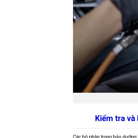
Kiểm tra và
Các bộ phận trong bảo dưỡng hã