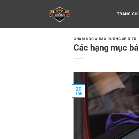
Skip
to
TRANG CH
content
CHĂM SÓC & BẢO DƯỠNG XE Ô TÔ
Các hạng mục bả
20
Th6