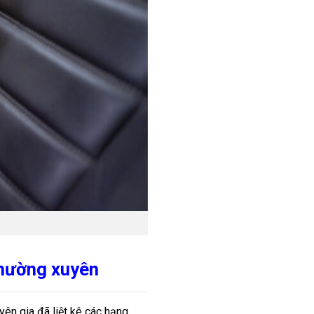
thường xuyên
yên gia đã liệt kê các hạng