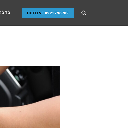
 Ô TÔ
HOTLINE
0921796789