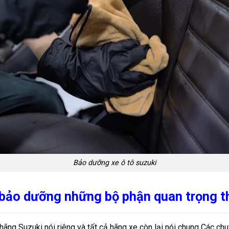
Bảo dưỡng xe ô tô suzuki
 bảo dưỡng những bộ phận quan trọng 
ng Suzuki nói riêng và tất cả hãng xe còn lại nói chung Các chu