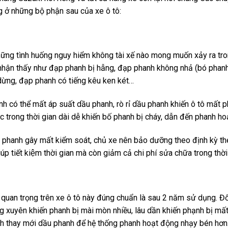
 ở những bộ phận sau của xe ô tô:
hững tình huống nguy hiểm không tài xế nào mong muốn xảy ra tro
 nhận thấy như đạp phanh bị hẫng, đạp phanh không nhả (bó phan
dừng, đạp phanh có tiếng kêu ken két…
 có thể mất áp suất dầu phanh, rò rỉ dầu phanh khiến ô tô mất ph
ục trong thời gian dài dễ khiến bố phanh bị cháy, dẫn đến phanh 
ất phanh gây mất kiểm soát, chủ xe nên bảo dưỡng theo định kỳ t
úp tiết kiệm thời gian mà còn giảm cả chi phí sửa chữa trong thờ
uan trọng trên xe ô tô này đúng chuẩn là sau 2 năm sử dụng. Đố
g xuyên khiến phanh bị mài mòn nhiều, lâu dần khiến phạnh bị mấ
nh thay mới dầu phanh để hệ thống phanh hoạt động nhạy bén hơn