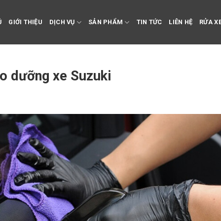
Ủ
GIỚI THIỆU
DỊCH VỤ
SẢN PHẨM
TIN TỨC
LIÊN HỆ
RỬA XE
o dưỡng xe Suzuki