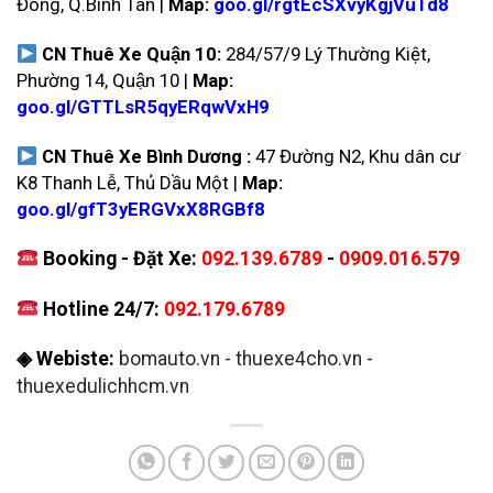
Đông, Q.Bình Tân |
Map:
goo.gl/rgtEcSXvyKgjVuTd8
CN Thuê Xe Quận 10:
284/57/9 Lý Thường Kiệt,
Phường 14, Quận 10 |
Map:
goo.gl/GTTLsR5qyERqwVxH9
CN Thuê Xe Bình Dương :
47 Đường N2, Khu dân cư
K8 Thanh Lễ, Thủ Dầu Một |
Map:
goo.gl/gfT3yERGVxX8RGBf8
Booking - Đặt Xe:
092.139.6789
-
0909.016.579
Hotline 24/7:
092.179.6789
◈ Webiste:
bomauto.vn
-
thuexe4cho.vn
-
thuexedulichhcm.vn