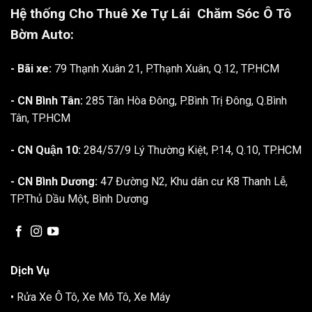
Hệ thống Cho Thuê Xe Tự Lái
Chăm Sóc Ô Tô
Bờm Auto:
- Bãi xe:
79 Thạnh Xuân 21, P.Thạnh Xuân, Q.12, TP.HCM
- CN Bình Tân:
285 Tân Hòa Đông, P.Bình Trị Đông, Q.Bình
Tân, TP.HCM
- CN Quận 10:
284/57/9 Lý Thường Kiệt, P.14, Q.10, TP.HCM
- CN Bình Dương:
47 Đường N2, Khu dân cư K8 Thanh Lễ,
TP.Thủ Dầu Một, Bình Dương
Dịch Vụ
• Rửa Xe Ô Tô, Xe Mô Tô, Xe Máy