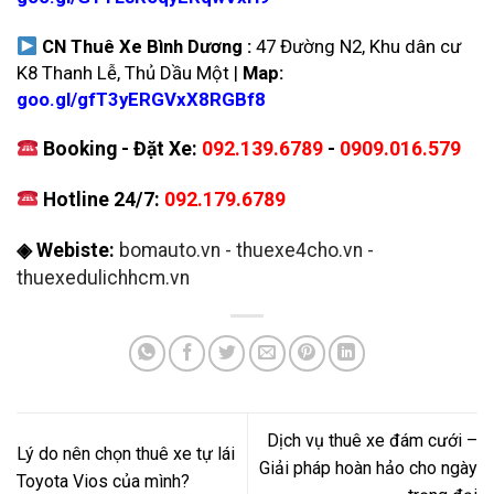
CN Thuê Xe Bình Dương :
47 Đường N2, Khu dân cư
K8 Thanh Lễ, Thủ Dầu Một |
Map:
goo.gl/gfT3yERGVxX8RGBf8
Booking - Đặt Xe:
092.139.6789
-
0909.016.579
Hotline 24/7:
092.179.6789
◈ Webiste:
bomauto.vn
-
thuexe4cho.vn
-
thuexedulichhcm.vn
Dịch vụ thuê xe đám cưới –
Lý do nên chọn thuê xe tự lái
Giải pháp hoàn hảo cho ngày
Toyota Vios của mình?