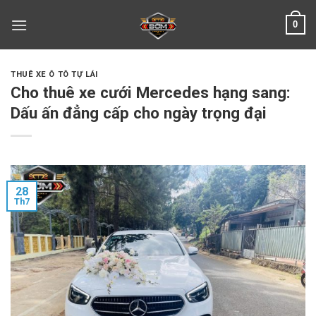
Skip
0
to
content
THUÊ XE Ô TÔ TỰ LÁI
Cho thuê xe cưới Mercedes hạng sang:
Dấu ấn đẳng cấp cho ngày trọng đại
28
Th7