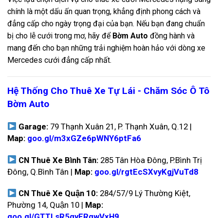
chính là một dấu ấn quan trọng, khẳng định phong cách và
đẳng cấp cho ngày trọng đại của bạn. Nếu bạn đang chuẩn
bị cho lễ cưới trong mơ, hãy để
Bờm Auto
đồng hành và
mang đến cho bạn những trải nghiệm hoàn hảo với dòng xe
Mercedes cưới đẳng cấp nhất.
Hệ Thống Cho Thuê Xe Tự Lái - Chăm Sóc Ô Tô
Bờm Auto
Garage:
79 Thạnh Xuân 21, P. Thạnh Xuân, Q.12 |
Map:
goo.gl/m3xGZe6pWNY6ptFa6
CN Thuê Xe Bình Tân:
285 Tân Hòa Đông, P.Bình Trị
Đông, Q.Bình Tân |
Map:
goo.gl/rgtEcSXvyKgjVuTd8
CN Thuê Xe Quận 10:
284/57/9 Lý Thường Kiệt,
Phường 14, Quận 10 |
Map:
goo.gl/GTTLsR5qyERqwVxH9