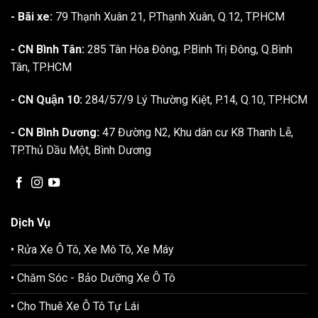
- Bãi xe:
79 Thạnh Xuân 21, P.Thạnh Xuân, Q.12, TP.HCM
- CN Bình Tân:
285 Tân Hòa Đông, P.Bình Trị Đông, Q.Bình
Tân, TP.HCM
- CN Quận 10:
284/57/9 Lý Thường Kiệt, P.14, Q.10, TP.HCM
- CN Bình Dương:
47 Đường N2, Khu dân cư K8 Thanh Lễ,
TP.Thủ Dầu Một, Bình Dương
Dịch Vụ
• Rửa Xe Ô Tô, Xe Mô Tô, Xe Máy
• Chăm Sóc - Bảo Dưỡng Xe Ô Tô
• Cho Thuê Xe Ô Tô Tự Lái