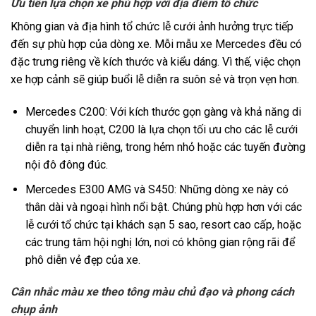
Ưu tiên lựa chọn xe phù hợp với địa điểm tổ chức
Không gian và địa hình tổ chức lễ cưới ảnh hưởng trực tiếp
đến sự phù hợp của dòng xe. Mỗi mẫu xe Mercedes đều có
đặc trưng riêng về kích thước và kiểu dáng. Vì thế, việc chọn
xe hợp cảnh sẽ giúp buổi lễ diễn ra suôn sẻ và trọn vẹn hơn.
Mercedes C200: Với kích thước gọn gàng và khả năng di
chuyển linh hoạt, C200 là lựa chọn tối ưu cho các lễ cưới
diễn ra tại nhà riêng, trong hẻm nhỏ hoặc các tuyến đường
nội đô đông đúc.
Mercedes E300 AMG và S450: Những dòng xe này có
thân dài và ngoại hình nổi bật. Chúng phù hợp hơn với các
lễ cưới tổ chức tại khách sạn 5 sao, resort cao cấp, hoặc
các trung tâm hội nghị lớn, nơi có không gian rộng rãi để
phô diễn vẻ đẹp của xe.
Cân nhắc màu xe theo tông màu chủ đạo và phong cách
chụp ảnh