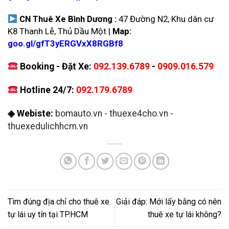
CN Thuê Xe Bình Dương :
47 Đường N2, Khu dân cư
K8 Thanh Lễ, Thủ Dầu Một |
Map:
goo.gl/gfT3yERGVxX8RGBf8
Booking - Đặt Xe:
092.139.6789
-
0909.016.579
Hotline 24/7:
092.179.6789
◈ Webiste:
bomauto.vn
-
thuexe4cho.vn
-
thuexedulichhcm.vn
Tìm đúng địa chỉ cho thuê xe
Giải đáp: Mới lấy bằng có nên
tự lái uy tín tại TP.HCM
thuê xe tự lái không?