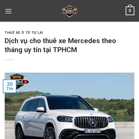
Skip
0
to
content
THUÊ XE Ô TÔ TỰ LÁI
Dịch vụ cho thuê xe Mercedes theo
tháng uy tín tại TPHCM
20
Th6