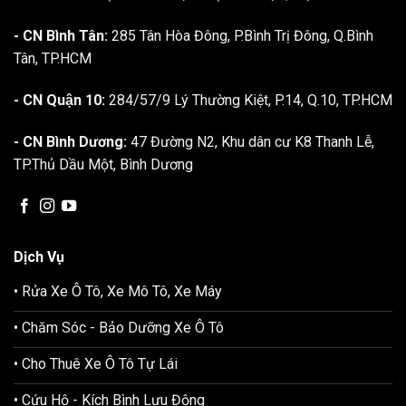
- CN Bình Tân:
285 Tân Hòa Đông, P.Bình Trị Đông, Q.Bình
Tân, TP.HCM
- CN Quận 10:
284/57/9 Lý Thường Kiệt, P.14, Q.10, TP.HCM
- CN Bình Dương:
47 Đường N2, Khu dân cư K8 Thanh Lễ,
TP.Thủ Dầu Một, Bình Dương
Dịch Vụ
• Rửa Xe Ô Tô, Xe Mô Tô, Xe Máy
• Chăm Sóc - Bảo Dưỡng Xe Ô Tô
• Cho Thuê Xe Ô Tô Tự Lái
• Cứu Hộ - Kích Bình Lưu Động