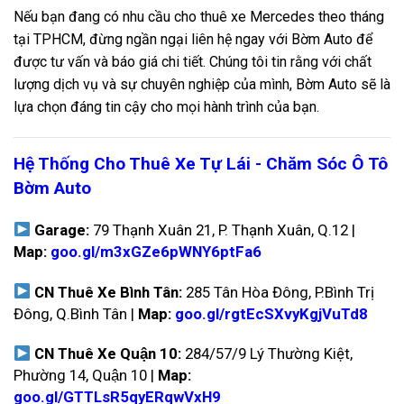
Nếu bạn đang có nhu cầu cho thuê xe Mercedes theo tháng
tại TPHCM, đừng ngần ngại liên hệ ngay với Bờm Auto để
được tư vấn và báo giá chi tiết. Chúng tôi tin rằng với chất
lượng dịch vụ và sự chuyên nghiệp của mình, Bờm Auto sẽ là
lựa chọn đáng tin cậy cho mọi hành trình của bạn.
Hệ Thống Cho Thuê Xe Tự Lái - Chăm Sóc Ô Tô
Bờm Auto
Garage:
79 Thạnh Xuân 21, P. Thạnh Xuân, Q.12 |
Map:
goo.gl/m3xGZe6pWNY6ptFa6
CN Thuê Xe Bình Tân:
285 Tân Hòa Đông, P.Bình Trị
Đông, Q.Bình Tân |
Map:
goo.gl/rgtEcSXvyKgjVuTd8
CN Thuê Xe Quận 10:
284/57/9 Lý Thường Kiệt,
Phường 14, Quận 10 |
Map:
goo.gl/GTTLsR5qyERqwVxH9