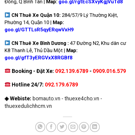
Đông, Q.Bình Tân |
Map:
goo.gl/rgtEcSXvyKgjVuTd8
CN Thuê Xe Quận 10:
284/57/9 Lý Thường Kiệt,
Phường 14, Quận 10 |
Map:
goo.gl/GTTLsR5qyERqwVxH9
CN Thuê Xe Bình Dương :
47 Đường N2, Khu dân cư
K8 Thanh Lễ, Thủ Dầu Một |
Map:
goo.gl/gfT3yERGVxX8RGBf8
Booking - Đặt Xe:
092.139.6789
-
0909.016.579
Hotline 24/7:
092.179.6789
◈ Webiste:
bomauto.vn
-
thuexe4cho.vn
-
thuexedulichhcm.vn