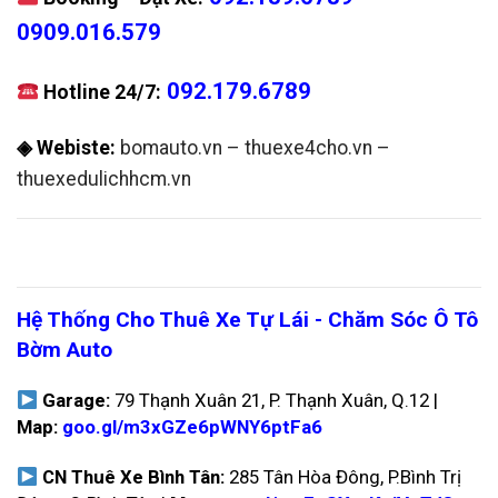
0909.016.579
092.179.6789
Hotline 24/7:
◈ Webiste:
bomauto.vn
–
thuexe4cho.vn
–
thuexedulichhcm.vn
Hệ Thống Cho Thuê Xe Tự Lái - Chăm Sóc Ô Tô
Bờm Auto
Garage:
79 Thạnh Xuân 21, P. Thạnh Xuân, Q.12 |
Map:
goo.gl/m3xGZe6pWNY6ptFa6
CN Thuê Xe Bình Tân:
285 Tân Hòa Đông, P.Bình Trị