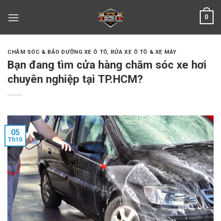
Skip
0
to
content
CHĂM SÓC & BẢO DƯỠNG XE Ô TÔ
,
RỬA XE Ô TÔ & XE MÁY
Bạn đang tìm cửa hàng chăm sóc xe hơi
chuyên nghiệp tại TP.HCM?
05
Th10