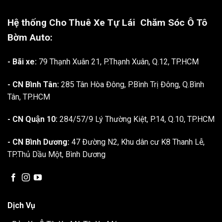
Hệ thống Cho Thuê Xe Tự Lái
Chăm Sóc Ô Tô
Bờm Auto:
- Bãi xe:
79 Thạnh Xuân 21, P.Thạnh Xuân, Q.12, TP.HCM
- CN Bình Tân:
285 Tân Hòa Đông, P.Bình Trị Đông, Q.Bình
Tân, TP.HCM
- CN Quận 10:
284/57/9 Lý Thường Kiệt, P.14, Q.10, TP.HCM
- CN Bình Dương:
47 Đường N2, Khu dân cư K8 Thanh Lễ,
TP.Thủ Dầu Một, Bình Dương
Dịch Vụ