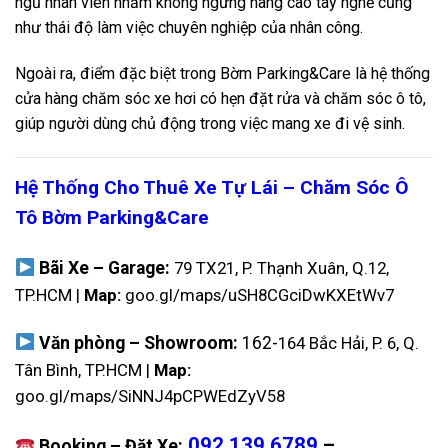
ngũ nhân viên nhằm không ngừng nâng cao tay nghề cũng
như thái độ làm việc chuyên nghiệp của nhân công.
Ngoài ra, điểm đặc biệt trong Bờm Parking&Care là hệ thống
cửa hàng chăm sóc xe hơi có hẹn đặt rửa và chăm sóc ô tô,
giúp người dùng chủ động trong việc mang xe đi vệ sinh.
Hệ Thống Cho Thuê Xe Tự Lái – Chăm Sóc Ô
Tô Bờm Parking&Care
Bãi Xe – Garage:
79 TX21, P. Thạnh Xuân, Q.12,
TP.HCM |
Map:
goo.gl/maps/uSH8CGciDwKXEtWv7
Văn phòng – Showroom:
162-
164 Bắc Hải, P. 6, Q.
Tân Bình, TP.HCM |
Map:
goo.gl/maps/SiNNJ4pCPWEdZyV58
092.139.6789
–
Booking – Đặt Xe: