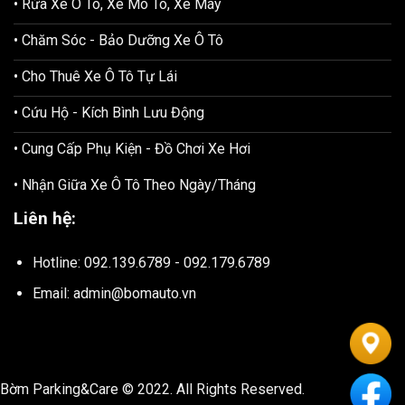
• Rửa Xe Ô Tô, Xe Mô Tô, Xe Máy
• Chăm Sóc - Bảo Dưỡng Xe Ô Tô
• Cho Thuê Xe Ô Tô Tự Lái
• Cứu Hộ - Kích Bình Lưu Động
• Cung Cấp Phụ Kiện - Đồ Chơi Xe Hơi
• Nhận Giữa Xe Ô Tô Theo Ngày/Tháng
Liên hệ:
Hotline: 092.139.6789 - 092.179.6789
Email: admin@bomauto.vn
Bờm Parking&Care © 2022. All Rights Reserved.