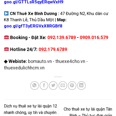
goo.gl/GTTLsR5qyERqwVxH9
CN Thuê Xe Bình Dương :
47 Đường N2, Khu dân cư
K8 Thanh Lễ, Thủ Dầu Một |
Map:
goo.gl/gfT3yERGVxX8RGBf8
Booking - Đặt Xe:
092.139.6789
-
0909.016.579
Hotline 24/7:
092.179.6789
◈ Webiste:
bomauto.vn
-
thuexe4cho.vn
-
thuexedulichhcm.vn
Dịch vụ thuê xe tự lái quận 12
Cho thuê xe tự lái quận Tân
nhanh chóng, uy tín và chuyên
Bình – Thủ tục đơn giản