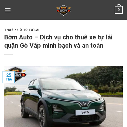
Skip
0
to
content
THUÊ XE Ô TÔ TỰ LÁI
Bờm Auto – Dịch vụ cho thuê xe tự lái
quận Gò Vấp minh bạch và an toàn
25
Th6