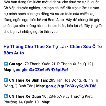
Nếu bạn đang tìm kiếm một dịch vụ cho thuê xe tự lái quận
Gò Vấp chuyên nghiệp, nơi bạn có thể đặt trọn niềm tin vào
sự minh bạch của hợp đồng và sự an toàn của chiếc xe,
đừng ngần ngại liên hệ với Bờm Auto. Hãy để chúng tôi góp
phần tạo nên những hành trình an toàn, tiện lợi và đầy ý nghĩa
cho bạn và những người thân yêu.
Hệ Thống Cho Thuê Xe Tự Lái - Chăm Sóc Ô Tô
Bờm Auto
Garage:
79 Thạnh Xuân 21, P. Thạnh Xuân, Q.12 |
Map:
goo.gl/m3xGZe6pWNY6ptFa6
CN Thuê Xe Bình Tân:
285 Tân Hòa Đông, P.Bình Trị
Đông, Q.Bình Tân |
Map:
goo.gl/rgtEcSXvyKgjVuTd8
CN Thuê Xe Quận 10:
284/57/9 Lý Thường Kiệt,
Phường 14, Quận 10 |
Map: