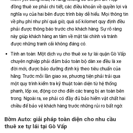
đồng thuê xe phải chi tiết, các điều khoản về quyền lợi và
nghĩa vụ của hai bên được trình bày dễ hiểu. Mọi thông tin
về phụ phí như phí quá giờ, quá số kilomet quy định đều
phải được thông báo trước cho khách hàng. Sự rõ ràng
này giúp khách hàng an tâm về mặt tài chính và tránh
được những tranh cãi không đáng có.
Tính an toàn: Một dịch vụ cho thuê xe tự lái quận Gò Vấp
chuyên nghiệp phải đảm bảo toàn bộ dàn xe đều là xe
đời mới, được bảo dưỡng định kỳ theo tiêu chuẩn của
hãng. Trước mỗi lần giao xe, phương tiện phải trải qua
một quy trình kiểm tra kỹ thuật toàn diện từ hệ thống
phanh, lốp xe, động cơ cho đến các trang bị an toàn bên
trong. Ngoài ra, xe phải có đầy đủ bảo hiểm vật chất hai
chiều để bảo vệ khách hàng trước những rủi ro bất ngờ.
Bờm Auto: giải pháp toàn diện cho nhu cầu
thuê xe tự lái tại Gò Vấp