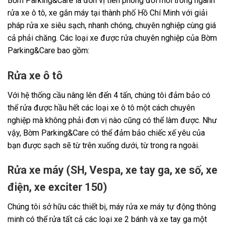
Bờm Parking&Care là đơn vị tiên phong đổi mới trong ngành
rửa xe ô tô, xe gắn máy tại thành phố Hồ Chí Minh với giải
pháp rửa xe siêu sạch, nhanh chóng, chuyên nghiệp cùng giá
cả phải chăng. Các loại xe được rửa chuyên nghiệp của Bờm
Parking&Care bao gồm:
Rửa xe ô tô
Với hệ thống cầu nâng lên đến 4 tấn, chúng tôi đảm bảo có
thể rửa được hầu hết các loại xe ô tô một cách chuyên
nghiệp mà không phải đơn vị nào cũng có thể làm được. Như
vậy, Bờm Parking&Care có thể đảm bảo chiếc xế yêu của
bạn được sạch sẽ từ trên xuống dưới, từ trong ra ngoài.
Rửa xe máy (SH, Vespa, xe tay ga, xe số, xe
điện, xe exciter 150)
Chúng tôi sở hữu các thiết bị, máy rửa xe máy tự động thông
minh có thể rửa tất cả các loại xe 2 bánh và xe tay ga một