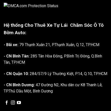
Hệ thống Cho Thuê Xe Tự Lái
Chăm Sóc Ô Tô
Bờm Auto:
- Bãi xe:
79 Thạnh Xuân 21, P.Thạnh Xuân, Q.12, TP.HCM
- CN Bình Tân:
285 Tân Hòa Đông, P.Bình Trị Đông, Q.Bình
Tân, TP.HCM
- CN Quận 10:
284/57/9 Lý Thường Kiệt, P.14, Q.10, TP.HCM
- CN Bình Dương:
47 Đường N2, Khu dân cư K8 Thanh Lễ,
TP.Thủ Dầu Một, Bình Dương