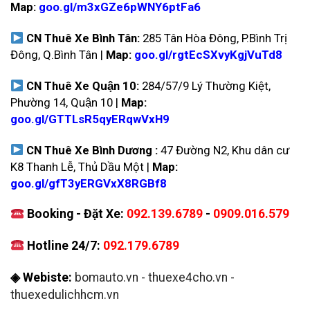
Map:
goo.gl/m3xGZe6pWNY6ptFa6
CN Thuê Xe Bình Tân:
285 Tân Hòa Đông, P.Bình Trị
Đông, Q.Bình Tân |
Map:
goo.gl/rgtEcSXvyKgjVuTd8
CN Thuê Xe Quận 10:
284/57/9 Lý Thường Kiệt,
Phường 14, Quận 10 |
Map:
goo.gl/GTTLsR5qyERqwVxH9
CN Thuê Xe Bình Dương :
47 Đường N2, Khu dân cư
K8 Thanh Lễ, Thủ Dầu Một |
Map:
goo.gl/gfT3yERGVxX8RGBf8
Booking - Đặt Xe:
092.139.6789
-
0909.016.579
Hotline 24/7:
092.179.6789
◈ Webiste:
bomauto.vn
-
thuexe4cho.vn
-
thuexedulichhcm.vn