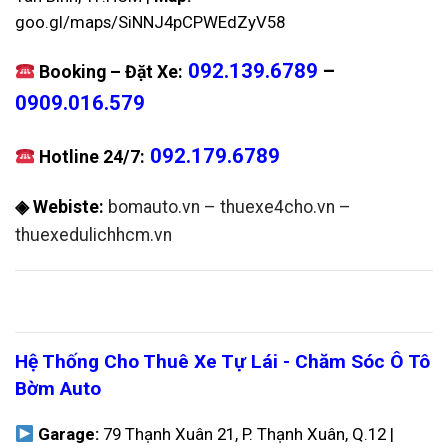
goo.gl/maps/SiNNJ4pCPWEdZyV58
092.139.6789
–
Booking – Đặt Xe:
0909.016.579
092.179.6789
Hotline 24/7:
◈ Webiste:
bomauto.vn
–
thuexe4cho.vn
–
thuexedulichhcm.vn
Hệ Thống Cho Thuê Xe Tự Lái - Chăm Sóc Ô Tô
Bờm Auto
Garage:
79 Thạnh Xuân 21, P. Thạnh Xuân, Q.12 |