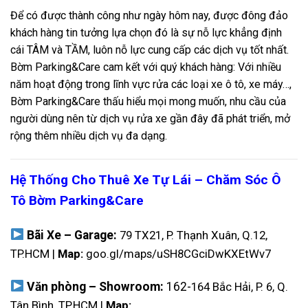
Để có được thành công như ngày hôm nay, được đông đảo
khách hàng tin tưởng lựa chọn đó là sự nỗ lực khẳng định
cái TÂM và TẦM, luôn nỗ lực cung cấp các dịch vụ tốt nhất.
Bờm Parking&Care cam kết với quý khách hàng: Với nhiều
năm hoạt động trong lĩnh vực rửa các loại xe ô tô, xe máy…,
Bờm Parking&Care thấu hiểu mọi mong muốn, nhu cầu của
người dùng nên từ dịch vụ rửa xe gần đây đã phát triển, mở
rộng thêm nhiều dịch vụ đa dạng.
Hệ Thống Cho Thuê Xe Tự Lái – Chăm Sóc Ô
Tô Bờm Parking&Care
Bãi Xe – Garage:
79 TX21, P. Thạnh Xuân, Q.12,
TP.HCM |
Map:
goo.gl/maps/uSH8CGciDwKXEtWv7
Văn phòng – Showroom:
162-
164 Bắc Hải, P. 6, Q.
Tân Bình, TP.HCM |
Map: