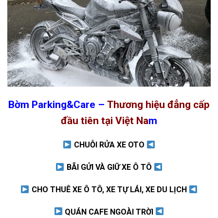
Bờm Parking&Care –
Thương hiệu đẳng cấp
đầu tiên tại Việt Na
m
CHUỖI RỬA XE OTO
BÃI GỬI VÀ GIỮ XE Ô TÔ
CHO THUÊ XE Ô TÔ, XE TỰ LÁI, XE DU LỊCH
QUÁN CAFE NGOÀI TRỜI