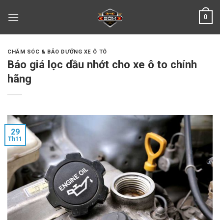
Skip
0
to
content
CHĂM SÓC & BẢO DƯỠNG XE Ô TÔ
Báo giá lọc dầu nhớt cho xe ô to chính
hãng
29
Th11