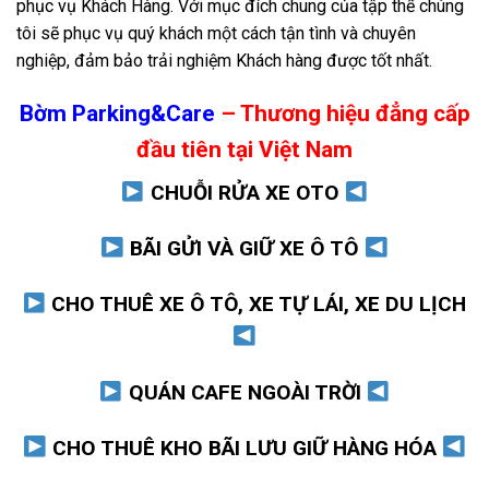
phục vụ Khách Hàng. Với mục đích chung của tập thể chúng
tôi sẽ phục vụ quý khách một cách tận tình và chuyên
nghiệp, đảm bảo trải nghiệm Khách hàng được tốt nhất.
Bờm Parking&Care
– Thương hiệu đẳng cấp
đầu tiên tại Việt Nam
CHUỖI RỬA XE OTO
BÃI GỬI VÀ GIỮ XE Ô TÔ
CHO THUÊ XE Ô TÔ, XE TỰ LÁI, XE DU LỊCH
QUÁN CAFE NGOÀI TRỜI
CHO THUÊ KHO BÃI LƯU GIỮ HÀNG HÓA