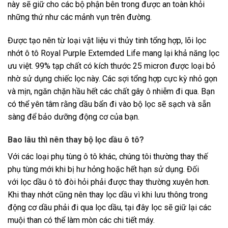
này sẽ giữ cho các bộ phận bên trong được an toàn khỏi
những thứ như các mảnh vụn trên đường.
Được tạo nên từ loại vật liệu vi thủy tinh tổng hợp, lõi lọc
nhớt ô tô Royal Purple Extemded Life mang lại khả năng lọc
ưu việt. 99% tạp chất có kích thước 25 micron được loại bỏ
nhờ sử dụng chiếc lọc này. Các sợi tổng hợp cực kỳ nhỏ gọn
và mịn, ngăn chặn hầu hết các chất gây ô nhiễm đi qua. Bạn
có thể yên tâm rằng dầu bẩn đi vào bộ lọc sẽ sạch và sẵn
sàng để bảo dưỡng động cơ của bạn.
Bao lâu thì nên thay bộ lọc dầu ô tô?
Với các loại phụ tùng ô tô khác, chúng tôi thường thay thế
phụ tùng mới khi bị hư hỏng hoặc hết hạn sử dụng. Đối
với lọc dầu ô tô đòi hỏi phải được thay thường xuyên hơn.
Khi thay nhớt cũng nên thay lọc dầu vì khi lưu thông trong
động cơ dầu phải đi qua lọc dầu, tại đây lọc sẽ giữ lại các
muội than có thể làm mòn các chi tiết máy.