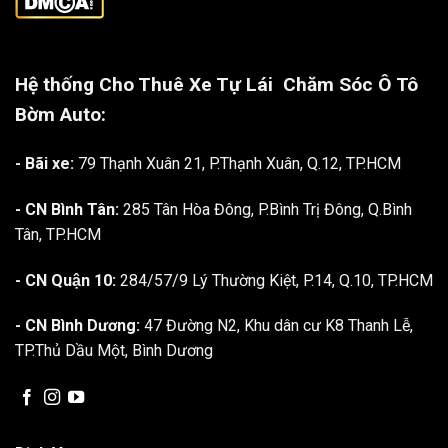
Hệ thống Cho Thuê Xe Tự Lái
Chăm Sóc Ô Tô
Bờm Auto:
- Bãi xe:
79 Thạnh Xuân 21, P.Thạnh Xuân, Q.12, TP.HCM
- CN Bình Tân:
285 Tân Hòa Đông, P.Bình Trị Đông, Q.Bình
Tân, TP.HCM
- CN Quận 10:
284/57/9 Lý Thường Kiệt, P.14, Q.10, TP.HCM
- CN Bình Dương:
47 Đường N2, Khu dân cư K8 Thanh Lễ,
TP.Thủ Dầu Một, Bình Dương