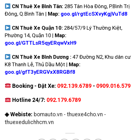
CN Thuê Xe Bình Tân:
285 Tân Hòa Đông, P.Bình Trị
Đông, Q.Bình Tân |
Map:
goo.gl/rgtEcSXvyKgjVuTd8
CN Thuê Xe Quận 10:
284/57/9 Lý Thường Kiệt,
Phường 14, Quận 10 |
Map:
goo.gl/GTTLsR5qyERqwVxH9
CN Thuê Xe Bình Dương :
47 Đường N2, Khu dân cư
K8 Thanh Lễ, Thủ Dầu Một |
Map:
goo.gl/gfT3yERGVxX8RGBf8
Booking - Đặt Xe:
092.139.6789
-
0909.016.579
Hotline 24/7:
092.179.6789
◈ Webiste:
bomauto.vn
-
thuexe4cho.vn
-
thuexedulichhcm.vn