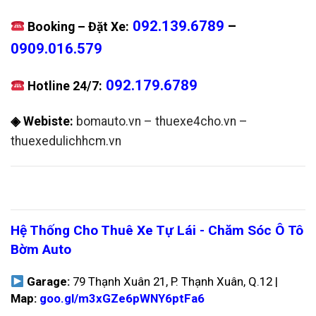
092.139.6789
–
Booking – Đặt Xe:
0909.016.579
092.179.6789
Hotline 24/7:
◈ Webiste:
bomauto.vn
–
thuexe4cho.vn
–
thuexedulichhcm.vn
Hệ Thống Cho Thuê Xe Tự Lái - Chăm Sóc Ô Tô
Bờm Auto
Garage:
79 Thạnh Xuân 21, P. Thạnh Xuân, Q.12 |
Map:
goo.gl/m3xGZe6pWNY6ptFa6