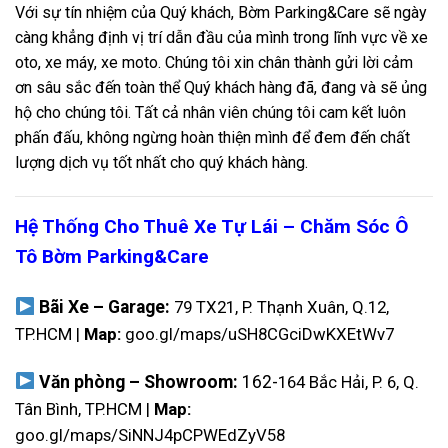
Với sự tín nhiệm của Quý khách, Bờm Parking&Care sẽ ngày
càng khẳng định vị trí dẫn đầu của mình trong lĩnh vực về xe
oto, xe máy, xe moto. Chúng tôi xin chân thành gửi lời cảm
ơn sâu sắc đến toàn thể Quý khách hàng đã, đang và sẽ ủng
hộ cho chúng tôi. Tất cả nhân viên chúng tôi cam kết luôn
phấn đấu, không ngừng hoàn thiện mình để đem đến chất
lượng dịch vụ tốt nhất cho quý khách hàng.
Hệ Thống Cho Thuê Xe Tự Lái – Chăm Sóc Ô
Tô Bờm Parking&Care
Bãi Xe – Garage:
79 TX21, P. Thạnh Xuân, Q.12,
TP.HCM |
Map:
goo.gl/maps/uSH8CGciDwKXEtWv7
Văn phòng – Showroom:
162-
164 Bắc Hải, P. 6, Q.
Tân Bình, TP.HCM |
Map:
goo.gl/maps/SiNNJ4pCPWEdZyV58