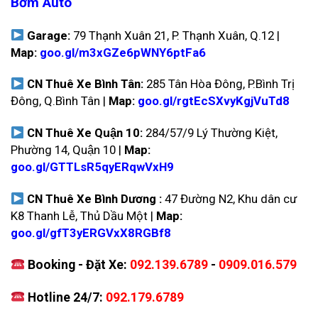
Bờm Auto
Garage:
79 Thạnh Xuân 21, P. Thạnh Xuân, Q.12 |
Map:
goo.gl/m3xGZe6pWNY6ptFa6
CN Thuê Xe Bình Tân:
285 Tân Hòa Đông, P.Bình Trị
Đông, Q.Bình Tân |
Map:
goo.gl/rgtEcSXvyKgjVuTd8
CN Thuê Xe Quận 10:
284/57/9 Lý Thường Kiệt,
Phường 14, Quận 10 |
Map:
goo.gl/GTTLsR5qyERqwVxH9
CN Thuê Xe Bình Dương :
47 Đường N2, Khu dân cư
K8 Thanh Lễ, Thủ Dầu Một |
Map:
goo.gl/gfT3yERGVxX8RGBf8
Booking - Đặt Xe:
092.139.6789
-
0909.016.579
Hotline 24/7:
092.179.6789