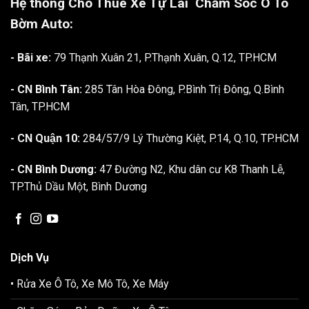
Hệ thống Cho Thuê Xe Tự Lái
Chăm Sóc Ô Tô
Bờm Auto:
- Bãi xe:
79 Thạnh Xuân 21, P.Thạnh Xuân, Q.12, TP.HCM
- CN Bình Tân:
285 Tân Hòa Đông, P.Bình Trị Đông, Q.Bình
Tân, TP.HCM
- CN Quận 10:
284/57/9 Lý Thường Kiệt, P.14, Q.10, TP.HCM
- CN Bình Dương:
47 Đường N2, Khu dân cư K8 Thanh Lễ,
TP.Thủ Dầu Một, Bình Dương
Dịch Vụ
• Rửa Xe Ô Tô, Xe Mô Tô, Xe Máy