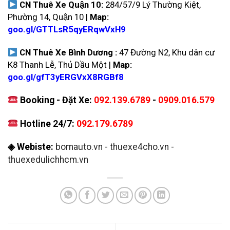
CN Thuê Xe Quận 10:
284/57/9 Lý Thường Kiệt,
Phường 14, Quận 10 |
Map:
goo.gl/GTTLsR5qyERqwVxH9
CN Thuê Xe Bình Dương :
47 Đường N2, Khu dân cư
K8 Thanh Lễ, Thủ Dầu Một |
Map:
goo.gl/gfT3yERGVxX8RGBf8
Booking - Đặt Xe:
092.139.6789
-
0909.016.579
Hotline 24/7:
092.179.6789
◈ Webiste:
bomauto.vn
-
thuexe4cho.vn
-
thuexedulichhcm.vn