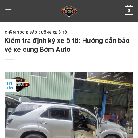
Skip
0
to
content
CHĂM SÓC & BẢO DƯỠNG XE Ô TÔ
Kiểm tra định kỳ xe ô tô: Hướng dẫn bảo
vệ xe cùng Bờm Auto
04
Th9