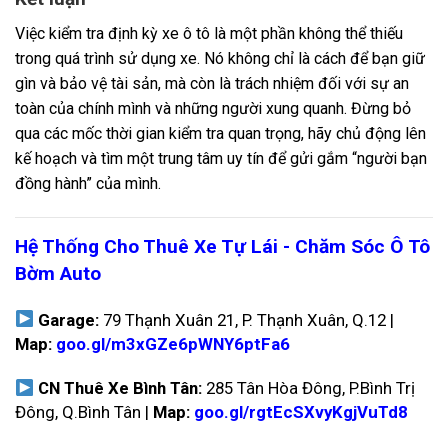
Việc kiểm tra định kỳ xe ô tô là một phần không thể thiếu
trong quá trình sử dụng xe. Nó không chỉ là cách để bạn giữ
gìn và bảo vệ tài sản, mà còn là trách nhiệm đối với sự an
toàn của chính mình và những người xung quanh. Đừng bỏ
qua các mốc thời gian kiểm tra quan trọng, hãy chủ động lên
kế hoạch và tìm một trung tâm uy tín để gửi gắm “người bạn
đồng hành” của mình.
Hệ Thống Cho Thuê Xe Tự Lái - Chăm Sóc Ô Tô
Bờm Auto
Garage:
79 Thạnh Xuân 21, P. Thạnh Xuân, Q.12 |
Map:
goo.gl/m3xGZe6pWNY6ptFa6
CN Thuê Xe Bình Tân:
285 Tân Hòa Đông, P.Bình Trị
Đông, Q.Bình Tân |
Map:
goo.gl/rgtEcSXvyKgjVuTd8