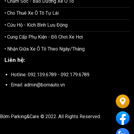
• Chăm Sóc - Bảo Dưỡng Xe Ô Tô
• Cho Thuê Xe Ô Tô Tự Lái
• Cứu Hộ - Kích Bình Lưu Động
• Cung Cấp Phụ Kiện - Đồ Chơi Xe Hơi
• Nhận Giữa Xe Ô Tô Theo Ngày/Tháng
Liên hệ:
Hotline: 092.139.6789 - 092.179.6789
Email: admin@bomauto.vn
Bờm Parking&Care © 2022. All Rights Reserved.