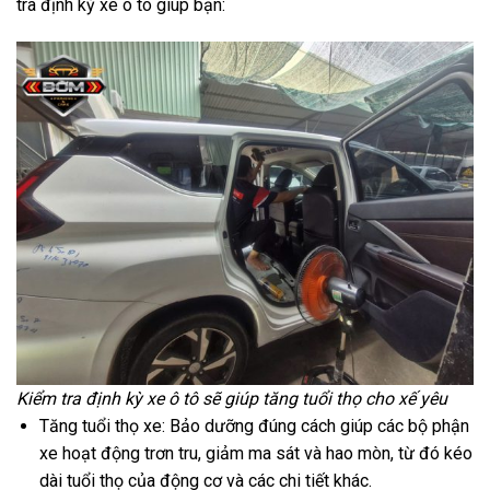
tra định kỳ xe ô tô giúp bạn:
Kiểm tra định kỳ xe ô tô sẽ giúp tăng tuổi thọ cho xế yêu
Tăng tuổi thọ xe: Bảo dưỡng đúng cách giúp các bộ phận
xe hoạt động trơn tru, giảm ma sát và hao mòn, từ đó kéo
dài tuổi thọ của động cơ và các chi tiết khác.