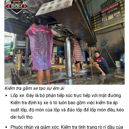
Kiểm tra gầm xe tạo sự êm ái
Lốp xe: Đây là bộ phận tiếp xúc trực tiếp với mặt đường.
Kiểm tra định kỳ xe ô tô luôn bao gồm việc kiểm tra áp
suất lốp, độ mòn của lốp và đảo lốp để lốp mòn đều, kéo
dài tuổi thọ.
Phuộc nhún và giảm xóc: Kiểm tra tình trạng rò rỉ dầu của