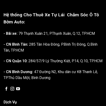
Hệ thống Cho Thuê Xe Tự Lái
Chăm Sóc Ô Tô
Bờm Auto:
- Bãi xe:
79 Thạnh Xuân 21, P.Thạnh Xuân, Q.12, TP.HCM
- CN Bình Tân:
285 Tân Hòa Đông, P.Bình Trị Đông, Q.Bình
Tân, TP.HCM
- CN Quận 10:
284/57/9 Lý Thường Kiệt, P.14, Q.10, TP.HCM
- CN Bình Dương:
47 Đường N2, Khu dân cư K8 Thanh Lễ,
TP.Thủ Dầu Một, Bình Dương
Dịch Vụ