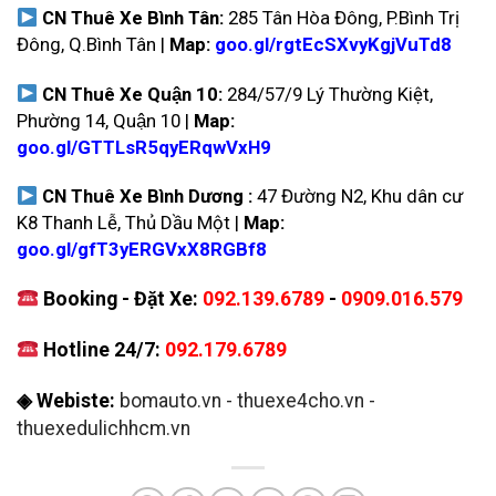
CN Thuê Xe Bình Tân:
285 Tân Hòa Đông, P.Bình Trị
Đông, Q.Bình Tân |
Map:
goo.gl/rgtEcSXvyKgjVuTd8
CN Thuê Xe Quận 10:
284/57/9 Lý Thường Kiệt,
Phường 14, Quận 10 |
Map:
goo.gl/GTTLsR5qyERqwVxH9
CN Thuê Xe Bình Dương :
47 Đường N2, Khu dân cư
K8 Thanh Lễ, Thủ Dầu Một |
Map:
goo.gl/gfT3yERGVxX8RGBf8
Booking - Đặt Xe:
092.139.6789
-
0909.016.579
Hotline 24/7:
092.179.6789
◈ Webiste:
bomauto.vn
-
thuexe4cho.vn
-
thuexedulichhcm.vn