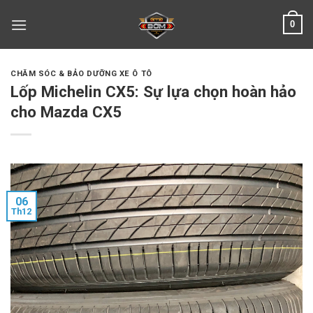
Skip
0
to
content
CHĂM SÓC & BẢO DƯỠNG XE Ô TÔ
Lốp Michelin CX5: Sự lựa chọn hoàn hảo
cho Mazda CX5
06
Th12