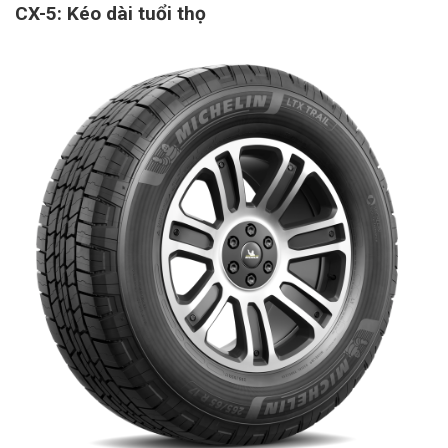
CX-5: Kéo dài tuổi thọ