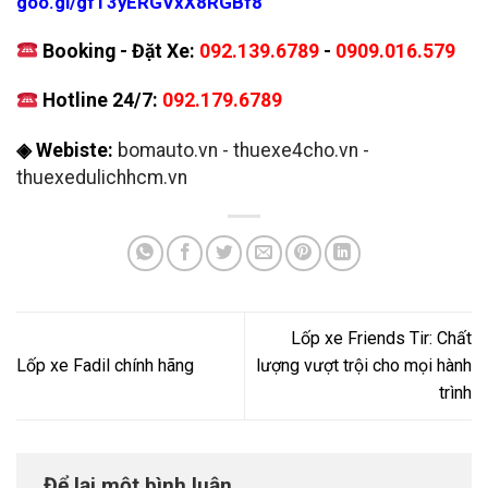
goo.gl/gfT3yERGVxX8RGBf8
Booking - Đặt Xe:
092.139.6789
-
0909.016.579
Hotline 24/7:
092.179.6789
◈ Webiste:
bomauto.vn
-
thuexe4cho.vn
-
thuexedulichhcm.vn
Lốp xe Friends Tir: Chất
Lốp xe Fadil chính hãng
lượng vượt trội cho mọi hành
trình
Để lại một bình luận