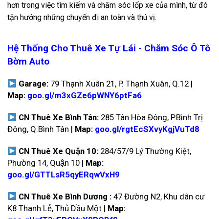
hơn trong việc tìm kiếm và chăm sóc lốp xe của mình, từ đó
tận hưởng những chuyến đi an toàn và thú vị.
Hệ Thống Cho Thuê Xe Tự Lái - Chăm Sóc Ô Tô
Bờm Auto
Garage:
79 Thạnh Xuân 21, P. Thạnh Xuân, Q.12 |
Map:
goo.gl/m3xGZe6pWNY6ptFa6
CN Thuê Xe Bình Tân:
285 Tân Hòa Đông, P.Bình Trị
Đông, Q.Bình Tân |
Map:
goo.gl/rgtEcSXvyKgjVuTd8
CN Thuê Xe Quận 10:
284/57/9 Lý Thường Kiệt,
Phường 14, Quận 10 |
Map:
goo.gl/GTTLsR5qyERqwVxH9
CN Thuê Xe Bình Dương :
47 Đường N2, Khu dân cư
K8 Thanh Lễ, Thủ Dầu Một |
Map: