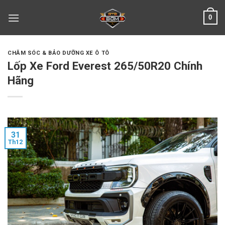
Skip
0
to
content
CHĂM SÓC & BẢO DƯỠNG XE Ô TÔ
Lốp Xe Ford Everest 265/50R20 Chính
Hãng
31
Th12