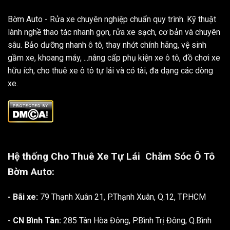
Bờm Auto - Rửa xe chuyên nghiệp chuẩn quy trình. Kỹ thuật
lành nghề thao tác nhanh gọn, rửa xe sạch, cơ bản và chuyên
sâu. Bảo dưỡng nhanh ô tô, thay nhớt chính hãng, vệ sinh
gầm xe, khoang máy, ...nâng cấp phụ kiện xe ô tô, đồ chơi xe
hữu ích, cho thuê xe ô tô tự lái và có tài, đa dạng các dòng
xe.
Hệ thống Cho Thuê Xe Tự Lái
Chăm Sóc Ô Tô
Bờm Auto:
- Bãi xe:
79 Thạnh Xuân 21, P.Thạnh Xuân, Q.12, TP.HCM
- CN Bình Tân:
285 Tân Hòa Đông, P.Bình Trị Đông, Q.Bình