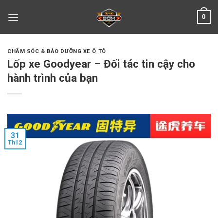
Skip
0
to
content
CHĂM SÓC & BẢO DƯỠNG XE Ô TÔ
Lốp xe Goodyear – Đối tác tin cậy cho
hành trình của bạn
31
Th12