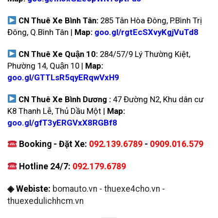
CN Thuê Xe Bình Tân:
285 Tân Hòa Đông, P.Bình Trị
Đông, Q.Bình Tân |
Map:
goo.gl/rgtEcSXvyKgjVuTd8
CN Thuê Xe Quận 10:
284/57/9 Lý Thường Kiệt,
Phường 14, Quận 10 |
Map:
goo.gl/GTTLsR5qyERqwVxH9
CN Thuê Xe Bình Dương :
47 Đường N2, Khu dân cư
K8 Thanh Lễ, Thủ Dầu Một |
Map:
goo.gl/gfT3yERGVxX8RGBf8
Booking - Đặt Xe:
092.139.6789
-
0909.016.579
Hotline 24/7:
092.179.6789
◈ Webiste:
bomauto.vn
-
thuexe4cho.vn
-
thuexedulichhcm.vn