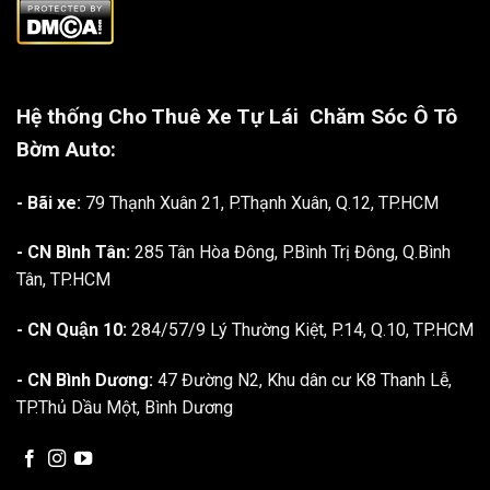
Hệ thống Cho Thuê Xe Tự Lái
Chăm Sóc Ô Tô
Bờm Auto:
- Bãi xe:
79 Thạnh Xuân 21, P.Thạnh Xuân, Q.12, TP.HCM
- CN Bình Tân:
285 Tân Hòa Đông, P.Bình Trị Đông, Q.Bình
Tân, TP.HCM
- CN Quận 10:
284/57/9 Lý Thường Kiệt, P.14, Q.10, TP.HCM
- CN Bình Dương:
47 Đường N2, Khu dân cư K8 Thanh Lễ,
TP.Thủ Dầu Một, Bình Dương