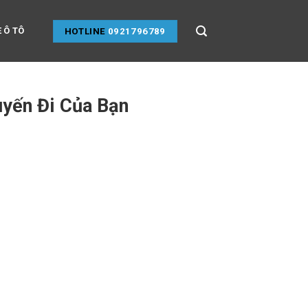
 Ô TÔ
HOTLINE
0921796789
yến Đi Của Bạn