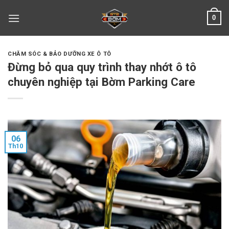
Skip
0
to
content
CHĂM SÓC & BẢO DƯỠNG XE Ô TÔ
Đừng bỏ qua quy trình thay nhớt ô tô
chuyên nghiệp tại Bờm Parking Care
06
Th10