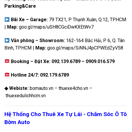
Parking&Care
Bãi Xe – Garage:
79 TX21, P. Thạnh Xuân, Q.12, TP.HCM
|
Map:
goo.gl/maps/uSH8CGciDwKXEtWv7
Văn phòng – Showroom:
162-164 Bắc Hải, P. 6, Q. Tân
Bình, TP.HCM |
Map:
goo.gl/maps/SiNNJ4pCPWEdZyV58
Booking – Đặt Xe:
092.139.6789
–
0909.016.579
Hotline 24/7:
092.179.6789
◈ Webiste:
bomauto.vn
–
thuexe4cho.vn
–
thuexedulichhcm.vn
Hệ Thống Cho Thuê Xe Tự Lái - Chăm Sóc Ô Tô
Bờm Auto