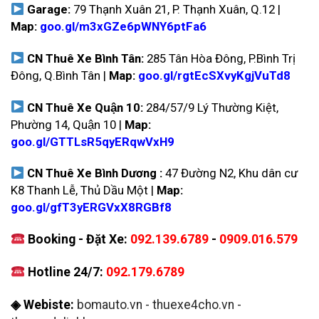
Garage:
79 Thạnh Xuân 21, P. Thạnh Xuân, Q.12 |
Map:
goo.gl/m3xGZe6pWNY6ptFa6
CN Thuê Xe Bình Tân:
285 Tân Hòa Đông, P.Bình Trị
Đông, Q.Bình Tân |
Map:
goo.gl/rgtEcSXvyKgjVuTd8
CN Thuê Xe Quận 10:
284/57/9 Lý Thường Kiệt,
Phường 14, Quận 10 |
Map:
goo.gl/GTTLsR5qyERqwVxH9
CN Thuê Xe Bình Dương :
47 Đường N2, Khu dân cư
K8 Thanh Lễ, Thủ Dầu Một |
Map:
goo.gl/gfT3yERGVxX8RGBf8
Booking - Đặt Xe:
092.139.6789
-
0909.016.579
Hotline 24/7:
092.179.6789
◈ Webiste:
bomauto.vn
-
thuexe4cho.vn
-