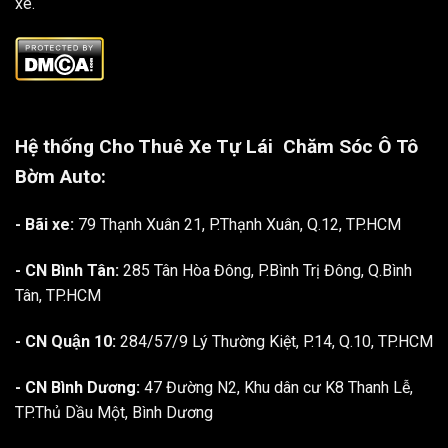
xe.
Hệ thống Cho Thuê Xe Tự Lái
Chăm Sóc Ô Tô
Bờm Auto:
- Bãi xe:
79 Thạnh Xuân 21, P.Thạnh Xuân, Q.12, TP.HCM
- CN Bình Tân:
285 Tân Hòa Đông, P.Bình Trị Đông, Q.Bình
Tân, TP.HCM
- CN Quận 10:
284/57/9 Lý Thường Kiệt, P.14, Q.10, TP.HCM
- CN Bình Dương:
47 Đường N2, Khu dân cư K8 Thanh Lễ,
TP.Thủ Dầu Một, Bình Dương