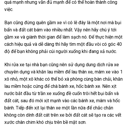
quá mạnh nhưng vẫn đủ mạnh để có thể hoàn thành công
việc.
Bạn cũng đừng quên gầm xe vì có lẽ đây là một nơi mà bụi
bẩn và đất cát bám vào nhiều nhất. Vậy nên hãy chú ý tới
gầm xe và giành thời gian để làm sạch nó. Để thực hiện một
cách hiệu quả và dễ dàng thì hãy tìm một đầu vòi có góc 40
độ để bạn không phải cúi người xuống khi đang xả nước.
Khi rửa xe tại nhà bạn cũng nên sử dụng dung dịch rửa xe
chuyên dụng và khăn lau mềm để lau thân xe, mâm xe vào 1
xô nhỏ, một xô khác có thể bỏ xà phòng cùng bàn chải, khăn
lau mềm hoặc cứng để chà bánh xe, hốc bánh xe. Nên xịt
nước bắt đầu từ trần xe xuống đề cuốn trôi hết bụi bẩn và
đất cát, sau đó mới xịt mạnh vào các bánh xe, mâm và hốc
bánh. Tiếp đến xịt lại thân xe một lần nữa để chắc chắn
không còn dính đất cát trên xe bởi đất cát sẽ tạo ra các vết
xước chân chim khó chịu trên bề mặt sơn.