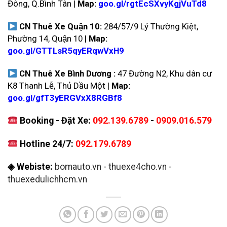
Đông, Q.Bình Tân |
Map:
goo.gl/rgtEcSXvyKgjVuTd8
CN Thuê Xe Quận 10:
284/57/9 Lý Thường Kiệt,
Phường 14, Quận 10 |
Map:
goo.gl/GTTLsR5qyERqwVxH9
CN Thuê Xe Bình Dương :
47 Đường N2, Khu dân cư
K8 Thanh Lễ, Thủ Dầu Một |
Map:
goo.gl/gfT3yERGVxX8RGBf8
Booking - Đặt Xe:
092.139.6789
-
0909.016.579
Hotline 24/7:
092.179.6789
◈ Webiste:
bomauto.vn
-
thuexe4cho.vn
-
thuexedulichhcm.vn