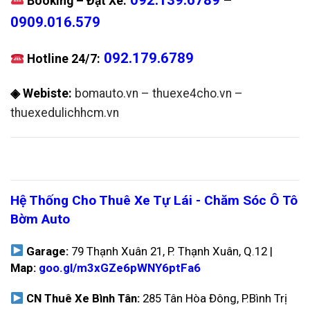
Booking – Đặt Xe:
0909.016.579
092.179.6789
Hotline 24/7:
◈ Webiste:
bomauto.vn
–
thuexe4cho.vn
–
thuexedulichhcm.vn
Hệ Thống Cho Thuê Xe Tự Lái - Chăm Sóc Ô Tô
Bờm Auto
Garage:
79 Thạnh Xuân 21, P. Thạnh Xuân, Q.12 |
Map:
goo.gl/m3xGZe6pWNY6ptFa6
CN Thuê Xe Bình Tân:
285 Tân Hòa Đông, P.Bình Trị