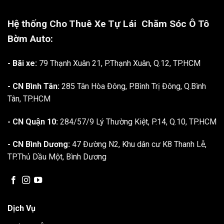
Hệ thống Cho Thuê Xe Tự Lái
Chăm Sóc Ô Tô
Bờm Auto:
- Bãi xe:
79 Thạnh Xuân 21, P.Thạnh Xuân, Q.12, TP.HCM
- CN Bình Tân:
285 Tân Hòa Đông, P.Bình Trị Đông, Q.Bình
Tân, TP.HCM
- CN Quận 10:
284/57/9 Lý Thường Kiệt, P.14, Q.10, TP.HCM
- CN Bình Dương:
47 Đường N2, Khu dân cư K8 Thanh Lễ,
TP.Thủ Dầu Một, Bình Dương
Dịch Vụ