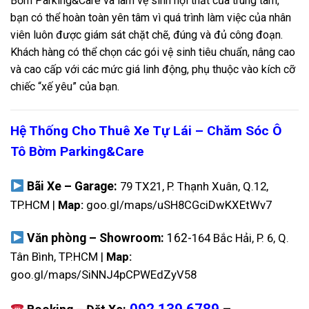
Bờm Parking&Care và làm vệ sinh nội thất của trung tâm,
bạn có thể hoàn toàn yên tâm vì quá trình làm việc của nhân
viên luôn được giám sát chặt chẽ, đúng và đủ công đoạn.
Khách hàng có thể chọn các gói vệ sinh tiêu chuẩn, nâng cao
và cao cấp với các mức giá linh động, phụ thuộc vào kích cỡ
chiếc “xế yêu” của bạn.
Hệ Thống Cho Thuê Xe Tự Lái – Chăm Sóc Ô
Tô Bờm Parking&Care
Bãi Xe – Garage:
79 TX21, P. Thạnh Xuân, Q.12,
TP.HCM |
Map:
goo.gl/maps/uSH8CGciDwKXEtWv7
Văn phòng – Showroom:
162-
164 Bắc Hải, P. 6, Q.
Tân Bình, TP.HCM |
Map:
goo.gl/maps/SiNNJ4pCPWEdZyV58
092.139.6789
–