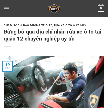
Skip
0
to
content
CHĂM SÓC & BẢO DƯỠNG XE Ô TÔ
,
RỬA XE Ô TÔ & XE MÁY
Đừng bỏ qua địa chỉ nhận rửa xe ô tô tại
quận 12 chuyên nghiệp uy tín
19
Th5