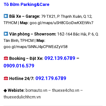
Tô Bờm Parking&Care
Bãi Xe – Garage:
79 TX21, P. Thạnh Xuân, Q.12,
TP.HCM |
Map:
goo.gl/maps/uSH8CGciDwKXEtWv7
Văn phòng – Showroom:
162-
164 Bắc Hải, P. 6, Q.
Tân Bình, TP.HCM |
Map:
goo.gl/maps/SiNNJ4pCPWEdZyV58
092.139.6789
–
Booking – Đặt Xe:
0909.016.579
092.179.6789
Hotline 24/7:
◈ Webiste:
bomauto.vn
–
thuexe4cho.vn
–
thuexedulichhcm.vn