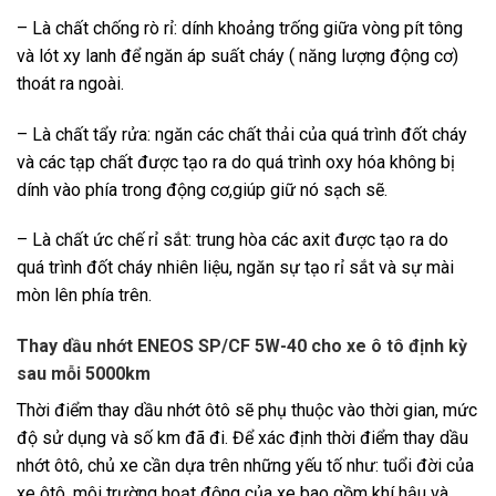
– Là chất chống rò rỉ: dính khoảng trống giữa vòng pít tông
và lót xy lanh để ngăn áp suất cháy ( năng lượng động cơ)
thoát ra ngoài.
– Là chất tẩy rửa: ngăn các chất thải của quá trình đốt cháy
và các tạp chất được tạo ra do quá trình oxy hóa không bị
dính vào phía trong động cơ,giúp giữ nó sạch sẽ.
– Là chất ức chế rỉ sắt: trung hòa các axit được tạo ra do
quá trình đốt cháy nhiên liệu, ngăn sự tạo rỉ sắt và sự mài
mòn lên phía trên.
Thay dầu nhớt ENEOS SP/CF 5W-40 cho xe ô tô định kỳ
sau mỗi 5000km
Thời điểm thay dầu nhớt ôtô sẽ phụ thuộc vào thời gian, mức
độ sử dụng và số km đã đi. Để xác định thời điểm thay dầu
nhớt ôtô, chủ xe cần dựa trên những yếu tố như: tuổi đời của
xe ôtô, môi trường hoạt động của xe bao gồm khí hậu và