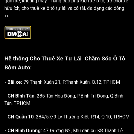
gầm xe, khoang máy, ...nâng cấp phụ kiện xe ô tô, đồ chơi xe
hữu ích, cho thuê xe ô tô tự lái và có tài, đa dạng các dòng
xe.
Hệ thống Cho Thuê Xe Tự Lái
Chăm Sóc Ô Tô
Bờm Auto:
- Bãi xe:
79 Thạnh Xuân 21, P.Thạnh Xuân, Q.12, TP.HCM
- CN Bình Tân:
285 Tân Hòa Đông, P.Bình Trị Đông, Q.Bình
Tân, TP.HCM
- CN Quận 10:
284/57/9 Lý Thường Kiệt, P.14, Q.10, TP.HCM
- CN Bình Dương:
47 Đường N2, Khu dân cư K8 Thanh Lễ,