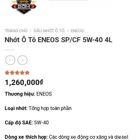
TRANG CHỦ
/
DẦU NHỚT Ô TÔ
/
ENEOS
Nhớt Ô Tô ENEOS SP/CF 5W-40 4L
5.00
2
trên 5
1,260,000
₫
dựa trên
đánh giá
Thương hiệu:
ENEOS
Loại nhớt:
Tổng hợp toàn phần
Cấp độ SAE:
5W-40
Dòng xe thích hợp:
Các dòng xe động cơ xăng và diesel