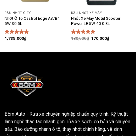
DẦU NHỚT Ô TÔ
DẦU NHỚT XE MÁY
Nhớt Ô Tô Castrol Edge A3/B4
Nhớt Xe Máy Motul Scooter
5W-30 5L
Power LE 5W-40 0.8L
Giá
Giá
1,735,000
₫
180,000
₫
170,000
₫
Được xếp
Được xếp
gốc
hiện
hạng
5.00
hạng
5.00
là:
tại
5 sao
5 sao
180,000₫.
là:
170,000₫.
Bờm Auto - Rửa xe chuyên nghiệp chuẩn quy trình. Kỹ thuật
lành nghề thao tác nhanh gọn, rửa xe sạch, cơ bản và chuyên
sâu. Bảo dưỡng nhanh ô tô, thay nhớt chính hãng, vệ sinh