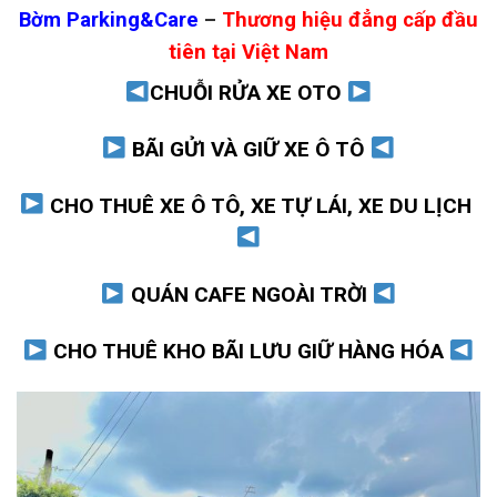
Bờm Parking&Care
–
Thương hiệu đẳng cấp đầu
tiên tại Việt Nam
CHUỖI RỬA XE OTO
BÃI GỬI VÀ GIỮ XE Ô TÔ
CHO THUÊ XE Ô TÔ, XE TỰ LÁI, XE DU LỊCH
QUÁN CAFE NGOÀI TRỜI
CHO THUÊ KHO BÃI LƯU GIỮ HÀNG HÓA