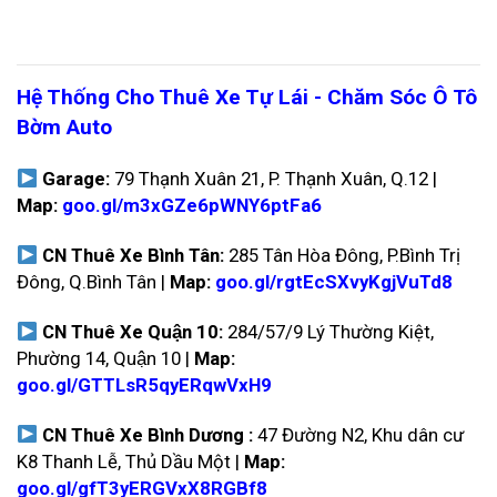
Hệ Thống Cho Thuê Xe Tự Lái - Chăm Sóc Ô Tô
Bờm Auto
Garage:
79 Thạnh Xuân 21, P. Thạnh Xuân, Q.12 |
Map:
goo.gl/m3xGZe6pWNY6ptFa6
CN Thuê Xe Bình Tân:
285 Tân Hòa Đông, P.Bình Trị
Đông, Q.Bình Tân |
Map:
goo.gl/rgtEcSXvyKgjVuTd8
CN Thuê Xe Quận 10:
284/57/9 Lý Thường Kiệt,
Phường 14, Quận 10 |
Map:
goo.gl/GTTLsR5qyERqwVxH9
CN Thuê Xe Bình Dương :
47 Đường N2, Khu dân cư
K8 Thanh Lễ, Thủ Dầu Một |
Map:
goo.gl/gfT3yERGVxX8RGBf8