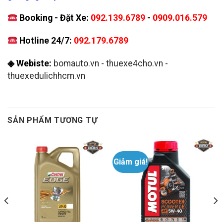
Booking - Đặt Xe:
092.139.6789
-
0909.016.579
Hotline 24/7:
092.179.6789
◈ Webiste:
bomauto.vn
-
thuexe4cho.vn
-
thuexedulichhcm.vn
SẢN PHẨM TƯƠNG TỰ
Giảm giá!