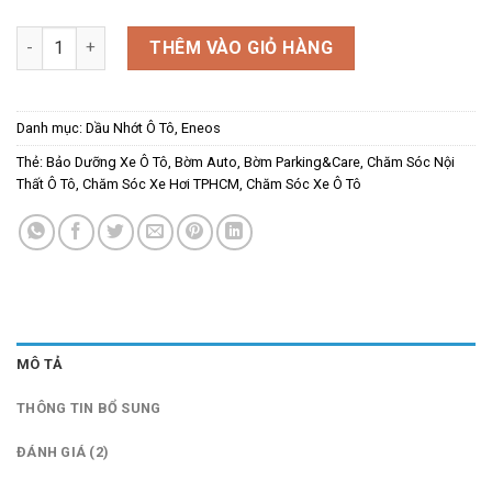
Nhớt Ô Tô ENEOS SP/CF 5W-40 4L số lượng
THÊM VÀO GIỎ HÀNG
Danh mục:
Dầu Nhớt Ô Tô
,
Eneos
Thẻ:
Bảo Dưỡng Xe Ô Tô
,
Bờm Auto
,
Bờm Parking&Care
,
Chăm Sóc Nội
Thất Ô Tô
,
Chăm Sóc Xe Hơi TPHCM
,
Chăm Sóc Xe Ô Tô
MÔ TẢ
THÔNG TIN BỔ SUNG
ĐÁNH GIÁ (2)