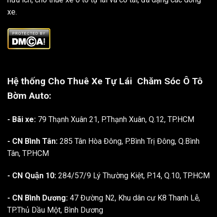
xe.
Hệ thống Cho Thuê Xe Tự Lái
Chăm Sóc Ô Tô
Bờm Auto:
- Bãi xe:
79 Thạnh Xuân 21, P.Thạnh Xuân, Q.12, TP.HCM
- CN Bình Tân:
285 Tân Hòa Đông, P.Bình Trị Đông, Q.Bình
Tân, TP.HCM
- CN Quận 10:
284/57/9 Lý Thường Kiệt, P.14, Q.10, TP.HCM
- CN Bình Dương:
47 Đường N2, Khu dân cư K8 Thanh Lễ,
TP.Thủ Dầu Một, Bình Dương