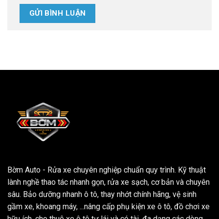
Bờm Auto - Rửa xe chuyên nghiệp chuẩn quy trình. Kỹ thuật
lành nghề thao tác nhanh gọn, rửa xe sạch, cơ bản và chuyên
sâu. Bảo dưỡng nhanh ô tô, thay nhớt chính hãng, vệ sinh
gầm xe, khoang máy, ...nâng cấp phụ kiện xe ô tô, đồ chơi xe
hữu ích, cho thuê xe ô tô tự lái và có tài, đa dạng các dòng