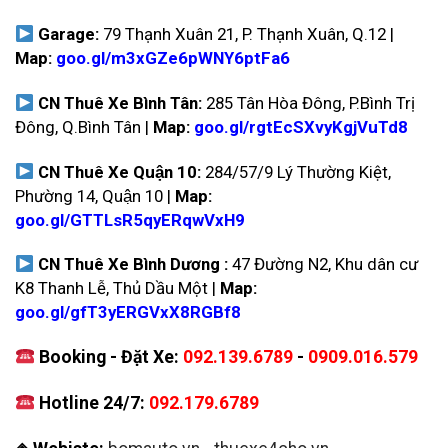
Garage:
79 Thạnh Xuân 21, P. Thạnh Xuân, Q.12 |
Map:
goo.gl/m3xGZe6pWNY6ptFa6
CN Thuê Xe Bình Tân:
285 Tân Hòa Đông, P.Bình Trị
Đông, Q.Bình Tân |
Map:
goo.gl/rgtEcSXvyKgjVuTd8
CN Thuê Xe Quận 10:
284/57/9 Lý Thường Kiệt,
Phường 14, Quận 10 |
Map:
goo.gl/GTTLsR5qyERqwVxH9
CN Thuê Xe Bình Dương :
47 Đường N2, Khu dân cư
K8 Thanh Lễ, Thủ Dầu Một |
Map:
goo.gl/gfT3yERGVxX8RGBf8
Booking - Đặt Xe:
092.139.6789
-
0909.016.579
Hotline 24/7:
092.179.6789