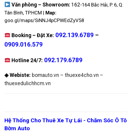
Văn phòng – Showroom:
162-
164 Bắc Hải, P. 6, Q.
Tân Bình, TP.HCM |
Map:
goo.gl/maps/SiNNJ4pCPWEdZyV58
092.139.6789
–
Booking – Đặt Xe:
0909.016.579
092.179.6789
Hotline 24/7:
◈ Webiste:
bomauto.vn
–
thuexe4cho.vn
–
thuexedulichhcm.vn
Hệ Thống Cho Thuê Xe Tự Lái - Chăm Sóc Ô Tô
Bờm Auto