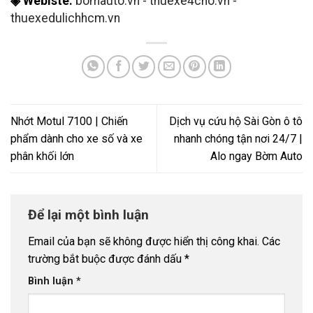
◈ Webiste:
bomauto.vn
-
thuexe4cho.vn
-
thuexedulichhcm.vn
Nhớt Motul 7100 | Chiến
Dịch vụ cứu hộ Sài Gòn ô tô
phẩm dành cho xe số và xe
nhanh chóng tận nơi 24/7 |
phân khối lớn
Alo ngay Bờm Auto
Để lại một bình luận
Email của bạn sẽ không được hiển thị công khai.
Các
trường bắt buộc được đánh dấu
*
Bình luận
*