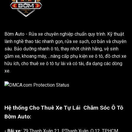
Bờm Auto - Rửa xe chuyên nghiệp chuẩn quy trình. Kỹ thuật
lành nghề thao tác nhanh gọn, rửa xe sạch, cơ bản và chuyên
sâu. Bảo dưỡng nhanh ô tô, thay nhớt chính hãng, vệ sinh
gầm xe, khoang máy, ...nâng cấp phụ kiện xe ô tô, đồ chơi xe
hữu ích, cho thuê xe ô tô tự lái và có tài, đa dạng các dòng
xe.
Hệ thống Cho Thuê Xe Tự Lái
Chăm Sóc Ô Tô
Bờm Auto:
- Bãi xe:
79 Thạnh Xuân 21, P.Thạnh Xuân, Q.12, TP.HCM