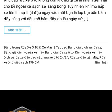
Nhu cầu rửa xe ô tô không còn là điều gì xa lạ nhằm đem lại
cho bề ngoài xe sạch sẽ, sáng bóng. Tuy nhiên, khi mở nắp
xe lên thì sự thật đập ngay vào mắt bạn là lớp bụi bẩn bám
đầy cùng với dầu mỡ bám đầy do lâu ngày sử […]
ĐỌC TIẾP
→
Đăng trong
Rửa Xe Ô Tô & Xe Máy
|
Tagged
Bảng giá dịch vụ rửa xe
,
Bảng giá dịch vụ rửa xe máy
,
Bảng giá rửa xe ô to
,
Dịch vụ rửa xe máy
,
Dịch vụ rửa xe ô to cao cấp
,
rửa xe ô tô 24/24
,
Rửa xe ô to gần đây
,
Rửa
xe ô tô siêu sạch TPHCM
Bình luận