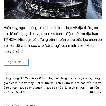
Hiện nay, người dùng có rất nhiều lựa chọn về địa điểm, cơ
sở để sử dụng dịch vụ rửa xe 4 bánh , đặc biệt tại địa bàn
TPHCM. Nếu bạn còn đang băn khoăn chưa biết lựa chọn cơ
sở nào để chăm sóc cho “xế cưng” của mình, tham khảo
ngay địa […]
ĐỌC TIẾP
→
Đăng trong
Gửi Và Giữ Xe Ô Tô
|
Tagged
Bảng giá dịch vụ rửa xe
,
Bảng
giá dịch vụ rửa xe máy
,
Dịch vụ rửa xe
,
Dịch vụ rửa xe ô to cao cấp
,
rửa xe
ô tô 24/24
,
Rửa xe ô to Quận 1
,
Rửa xe ô tô siêu sạch TPHCM
,
Tiệm rửa
xe ô to gần nhất
Bình luận
RỬA XE Ô TÔ & XE MÁY