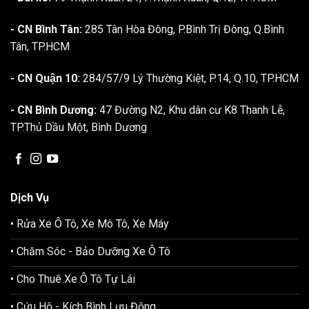
- CN Bình Tân:
285 Tân Hòa Đông, P.Bình Trị Đông, Q.Bình
Tân, TP.HCM
- CN Quận 10:
284/57/9 Lý Thường Kiệt, P.14, Q.10, TP.HCM
- CN Bình Dương:
47 Đường N2, Khu dân cư K8 Thanh Lễ,
TP.Thủ Dầu Một, Bình Dương
Dịch Vụ
• Rửa Xe Ô Tô, Xe Mô Tô, Xe Máy
• Chăm Sóc - Bảo Dưỡng Xe Ô Tô
• Cho Thuê Xe Ô Tô Tự Lái
• Cứu Hộ - Kích Bình Lưu Động