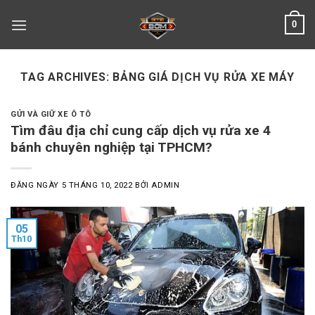
Skip
0
to
content
TAG ARCHIVES:
BẢNG GIÁ DỊCH VỤ RỬA XE MÁY
GỬI VÀ GIỮ XE Ô TÔ
Tìm đâu địa chỉ cung cấp dịch vụ rửa xe 4
bánh chuyên nghiệp tại TPHCM?
ĐĂNG NGÀY
5 THÁNG 10, 2022
BỞI
ADMIN
05
Th10