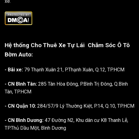
xe.
Hệ thống Cho Thuê Xe Tự Lái
Chăm Sóc Ô Tô
Bờm Auto:
- Bãi xe:
79 Thạnh Xuân 21, P.Thạnh Xuân, Q.12, TP.HCM
- CN Bình Tân:
285 Tân Hòa Đông, P.Bình Trị Đông, Q.Bình
Tân, TP.HCM
- CN Quận 10:
284/57/9 Lý Thường Kiệt, P.14, Q.10, TP.HCM
- CN Bình Dương:
47 Đường N2, Khu dân cư K8 Thanh Lễ,
TP.Thủ Dầu Một, Bình Dương