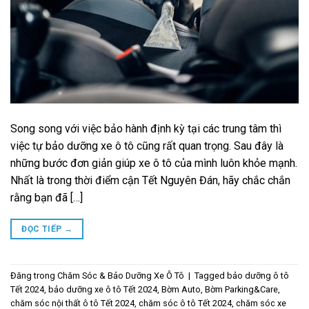
Song song với việc bảo hành định kỳ tại các trung tâm thì
việc tự bảo dưỡng xe ô tô cũng rất quan trọng. Sau đây là
những bước đơn giản giúp xe ô tô của mình luôn khỏe mạnh.
Nhất là trong thời điểm cận Tết Nguyên Đán, hãy chắc chắn
rằng bạn đã […]
ĐỌC TIẾP
→
Đăng trong
Chăm Sóc & Bảo Dưỡng Xe Ô Tô
|
Tagged
bảo dưỡng ô tô
Tết 2024
,
bảo dưỡng xe ô tô Tết 2024
,
Bờm Auto
,
Bờm Parking&Care
,
chăm sóc nội thất ô tô Tết 2024
,
chăm sóc ô tô Tết 2024
,
chăm sóc xe