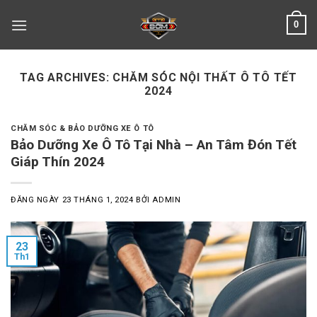
Skip
0
to
content
TAG ARCHIVES:
CHĂM SÓC NỘI THẤT Ô TÔ TẾT
2024
CHĂM SÓC & BẢO DƯỠNG XE Ô TÔ
Bảo Dưỡng Xe Ô Tô Tại Nhà – An Tâm Đón Tết
Giáp Thín 2024
ĐĂNG NGÀY
23 THÁNG 1, 2024
BỞI
ADMIN
23
Th1