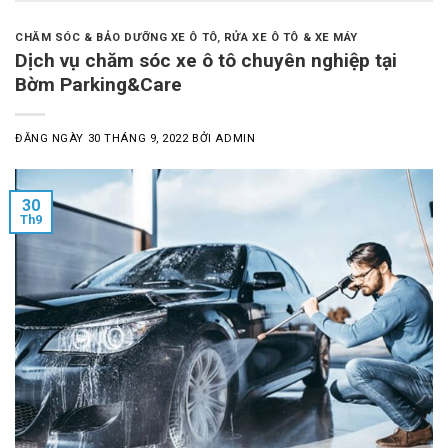
CHĂM SÓC & BẢO DƯỠNG XE Ô TÔ
,
RỬA XE Ô TÔ & XE MÁY
Dịch vụ chăm sóc xe ô tô chuyên nghiệp tại
Bờm Parking&Care
ĐĂNG NGÀY
30 THÁNG 9, 2022
BỞI
ADMIN
30
Th9