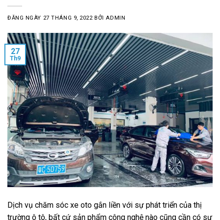
ĐĂNG NGÀY
27 THÁNG 9, 2022
BỞI
ADMIN
27
Th9
Dịch vụ chăm sóc xe oto gắn liền với sự phát triển của thị
trường ô tô, bất cứ sản phẩm công nghệ nào cũng cần có sự