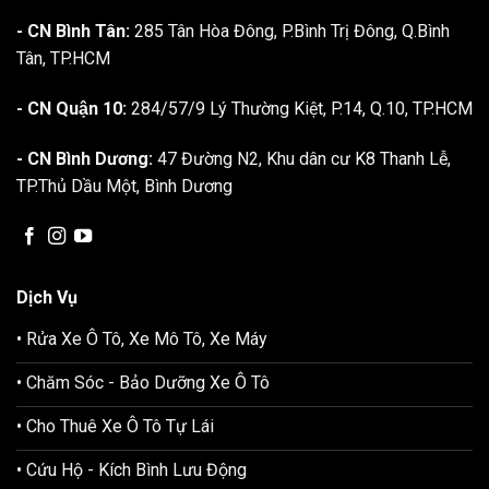
- CN Bình Tân:
285 Tân Hòa Đông, P.Bình Trị Đông, Q.Bình
Tân, TP.HCM
- CN Quận 10:
284/57/9 Lý Thường Kiệt, P.14, Q.10, TP.HCM
- CN Bình Dương:
47 Đường N2, Khu dân cư K8 Thanh Lễ,
TP.Thủ Dầu Một, Bình Dương
Dịch Vụ
• Rửa Xe Ô Tô, Xe Mô Tô, Xe Máy
• Chăm Sóc - Bảo Dưỡng Xe Ô Tô
• Cho Thuê Xe Ô Tô Tự Lái
• Cứu Hộ - Kích Bình Lưu Động