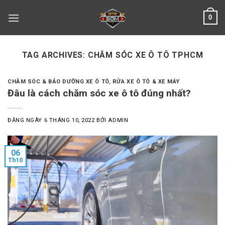
Skip
0
to
content
TAG ARCHIVES:
CHĂM SÓC XE Ô TÔ TPHCM
CHĂM SÓC & BẢO DƯỠNG XE Ô TÔ
,
RỬA XE Ô TÔ & XE MÁY
Đâu là cách chăm sóc xe ô tô đúng nhất?
ĐĂNG NGÀY
6 THÁNG 10, 2022
BỞI
ADMIN
06
Th10