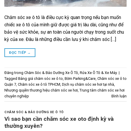
Chăm sóc xe ô tô là điều cực kỳ quan trọng nếu bạn muốn
chiếc xe ô tô của mình giữ được giá trị lâu dài, cũng như để
bảo vệ sức khỏe, sự an toàn của người chạy trong suốt chu
kỳ của xe. Đâu là những điều cần lưu ý khi chăm sóc […]
ĐỌC TIẾP
→
Đăng trong
Chăm Sóc & Bảo Dưỡng Xe Ô Tô
,
Rửa Xe Ô Tô & Xe Máy
|
Tagged
Bảng giá chăm sóc xe ô to
,
Bờm Parking&Care
,
Chăm sóc xe ô to
Quận 7
,
Chăm sóc xe ô tô TPHCM
,
Dịch vụ chăm sóc xe hơi tại nhà
,
Nhượng quyền thương hiệu chăm sóc xe hơi
,
Trung tâm chăm sóc xe hơi
chuyên nghiệp
Bình luận
CHĂM SÓC & BẢO DƯỠNG XE Ô TÔ
Vì sao bạn cần chăm sóc xe oto định kỳ và
thường xuyên?