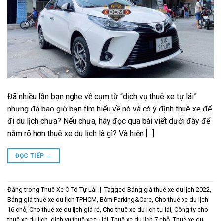
Đã nhiều lần bạn nghe về cụm từ “dịch vụ thuê xe tự lái”
nhưng đã bao giờ bạn tìm hiểu về nó và có ý định thuê xe để
đi du lịch chưa? Nếu chưa, hãy đọc qua bài viết dưới đây để
nắm rõ hơn thuê xe du lịch là gì? Và hiện […]
ĐỌC TIẾP
→
Đăng trong
Thuê Xe Ô Tô Tự Lái
|
Tagged
Bảng giá thuê xe du lịch 2022
,
Bảng giá thuê xe du lịch TPHCM
,
Bờm Parking&Care
,
Cho thuê xe du lịch
16 chỗ
,
Cho thuê xe du lịch giá rẻ
,
Cho thuê xe du lịch tự lái
,
Công ty cho
thuê xe du lịch
,
dịch vụ thuê xe tự lái
,
Thuê xe du lịch 7 chỗ
,
Thuê xe du