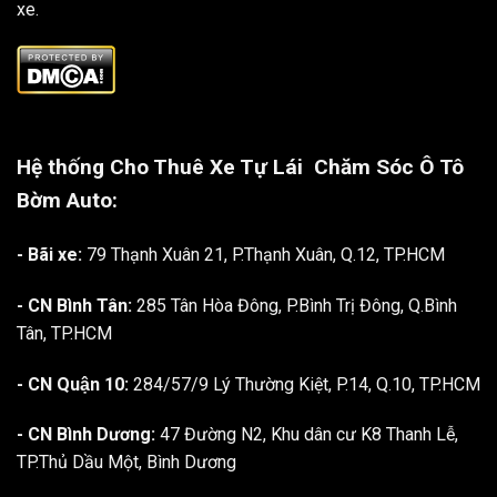
xe.
Hệ thống Cho Thuê Xe Tự Lái
Chăm Sóc Ô Tô
Bờm Auto:
- Bãi xe:
79 Thạnh Xuân 21, P.Thạnh Xuân, Q.12, TP.HCM
- CN Bình Tân:
285 Tân Hòa Đông, P.Bình Trị Đông, Q.Bình
Tân, TP.HCM
- CN Quận 10:
284/57/9 Lý Thường Kiệt, P.14, Q.10, TP.HCM
- CN Bình Dương:
47 Đường N2, Khu dân cư K8 Thanh Lễ,
TP.Thủ Dầu Một, Bình Dương