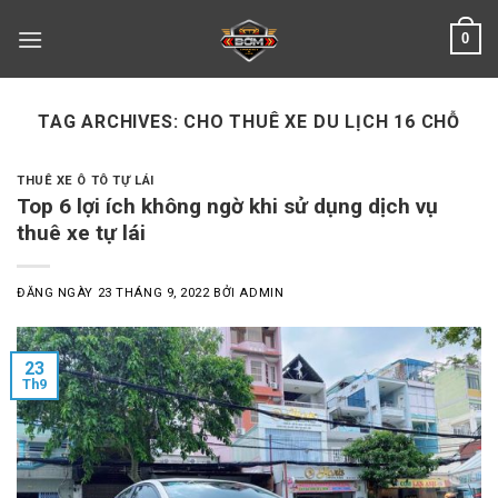
Skip
0
to
content
TAG ARCHIVES:
CHO THUÊ XE DU LỊCH 16 CHỖ
THUÊ XE Ô TÔ TỰ LÁI
Top 6 lợi ích không ngờ khi sử dụng dịch vụ
thuê xe tự lái
ĐĂNG NGÀY
23 THÁNG 9, 2022
BỞI
ADMIN
23
Th9