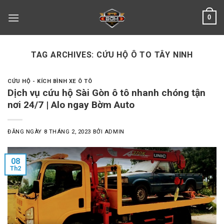
Skip
0
to
content
TAG ARCHIVES:
CỨU HỘ Ô TO TÂY NINH
CỨU HỘ - KÍCH BÌNH XE Ô TÔ
Dịch vụ cứu hộ Sài Gòn ô tô nhanh chóng tận
nơi 24/7 | Alo ngay Bờm Auto
ĐĂNG NGÀY
8 THÁNG 2, 2023
BỞI
ADMIN
08
Th2