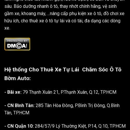
sâu. Bảo dưỡng nhanh ô tô, thay nhớt chính hãng, vệ sinh
gầm xe, khoang máy, ...nâng cấp phụ kiện xe ô tô, đồ chơi xe
hữu ích, cho thuê xe ô tô tự lái và có tài, đa dạng các dòng
xe.
Hệ thống Cho Thuê Xe Tự Lái
Chăm Sóc Ô Tô
Bờm Auto:
- Bãi xe:
79 Thạnh Xuân 21, P.Thạnh Xuân, Q.12, TP.HCM
- CN Bình Tân:
285 Tân Hòa Đông, P.Bình Trị Đông, Q.Bình
Tân, TP.HCM
- CN Quận 10:
284/57/9 Lý Thường Kiệt, P.14, Q.10, TP.HCM