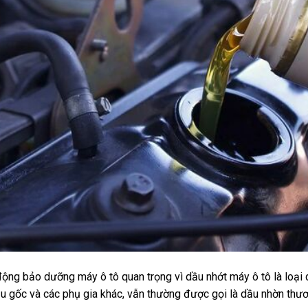
động bảo dưỡng máy ô tô quan trọng vì dầu nhớt máy ô tô là loại 
ầu gốc và các phụ gia khác, vẫn thường được gọi là dầu nhờn thư