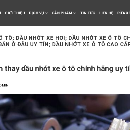
Ủ
GIỚI THIỆU
DỊCH VỤ
SẢN PHẨM
TIN TỨC
LIÊN HỆ
RỬA XE
Ô TÔ; DẦU NHỚT XE HƠI; DẦU NHỚT XE Ô TÔ C
BÁN Ở ĐÂU UY TÍN; DẦU NHỚT XE Ô TÔ CAO CẤ
 thay dầu nhớt xe ô tô chính hãng uy 
DMIN