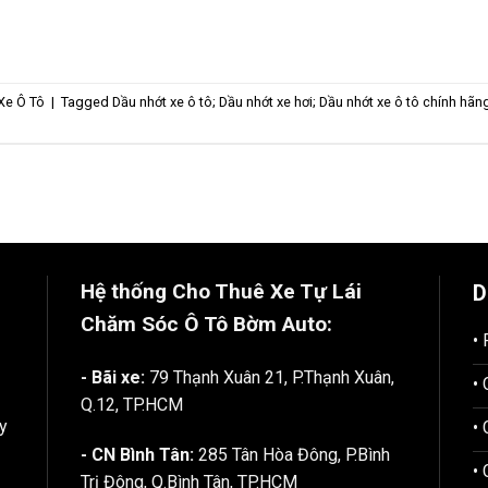
Xe Ô Tô
|
Tagged
Dầu nhớt xe ô tô; Dầu nhớt xe hơi; Dầu nhớt xe ô tô chính hãng
Hệ thống Cho Thuê Xe Tự Lái
D
Chăm Sóc Ô Tô
Bờm Auto:
•
- Bãi xe:
79 Thạnh Xuân 21, P.Thạnh Xuân,
•
Q.12, TP.HCM
y
•
- CN Bình Tân:
285 Tân Hòa Đông, P.Bình
•
Trị Đông, Q.Bình Tân, TP.HCM