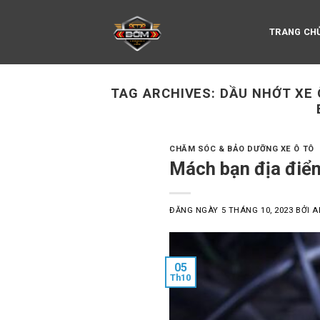
Skip
to
TRANG CH
content
TAG ARCHIVES:
DẦU NHỚT XE 
CHĂM SÓC & BẢO DƯỠNG XE Ô TÔ
Mách bạn địa điểm
ĐĂNG NGÀY
5 THÁNG 10, 2023
BỞI
A
05
Th10