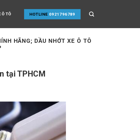
 Ô TÔ
HOTLINE
0921796789
HÍNH HÃNG; DẦU NHỚT XE Ô TÔ
P
tín tại TPHCM