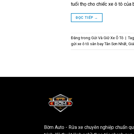
tuổi thọ cho chiếc xe ô tô của 
ĐỌC TIẾP
→
Đăng trong
Gửi Và Giữ Xe Ô Tô
|
Ta
gửi xe ô tô sân bay Tân Sơn Nhất
,
Giá
Bờm Auto - Rửa xe chuyên nghiệp chuẩn qu