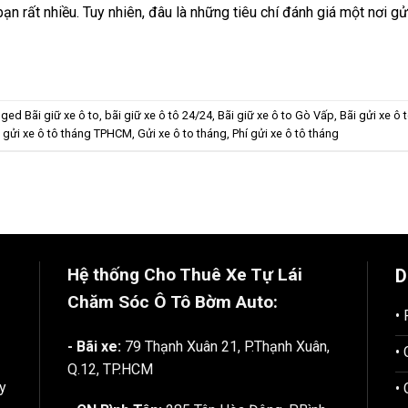
bạn rất nhiều. Tuy nhiên, đâu là những tiêu chí đánh giá một nơi gử
gged
Bãi giữ xe ô to
,
bãi giữ xe ô tô 24/24
,
Bãi giữ xe ô to Gò Vấp
,
Bãi gửi xe ô 
 gửi xe ô tô tháng TPHCM
,
Gửi xe ô to tháng
,
Phí gửi xe ô tô tháng
Hệ thống Cho Thuê Xe Tự Lái
D
Chăm Sóc Ô Tô
Bờm Auto:
•
- Bãi xe:
79 Thạnh Xuân 21, P.Thạnh Xuân,
•
Q.12, TP.HCM
y
•