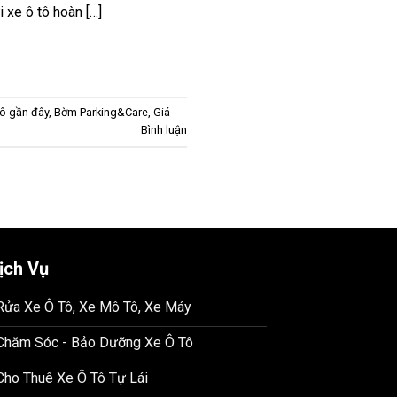
i xe ô tô hoàn […]
tô gần đây
,
Bờm Parking&Care
,
Giá
Bình luận
ịch Vụ
 Rửa Xe Ô Tô, Xe Mô Tô, Xe Máy
 Chăm Sóc - Bảo Dưỡng Xe Ô Tô
 Cho Thuê Xe Ô Tô Tự Lái