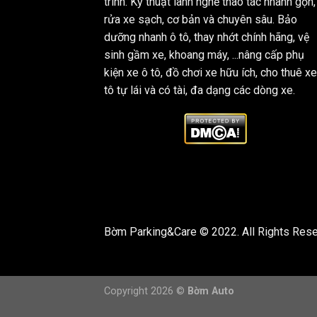
trình. Kỹ thuật lành nghề thao tác nhanh gọn,
rửa xe sạch, cơ bản và chuyên sâu. Bảo
dưỡng nhanh ô tô, thay nhớt chính hãng, vệ
sinh gầm xe, khoang máy, ...nâng cấp phụ
kiện xe ô tô, đồ chơi xe hữu ích, cho thuê xe
tô tự lái và có tài, đa dạng các dòng xe.
Bờm Parking&Care © 2022. All Rights Rese
Copyright 2026 ©
Bờm Auto