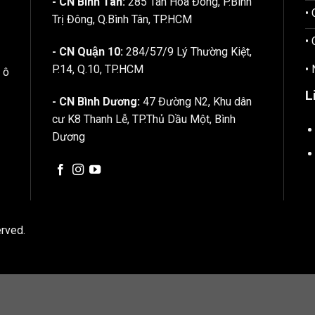
- CN Bình Tân:
285 Tân Hòa Đông, P.Bình
•
Trị Đông, Q.Bình Tân, TP.HCM
•
- CN Quận 10:
284/57/9 Lý Thường Kiệt,
•
P.14, Q.10, TP.HCM
 ô
L
- CN Bình Dương:
47 Đường N2, Khu dân
cư K8 Thanh Lễ, TP.Thủ Dầu Một, Bình
Dương
rved.