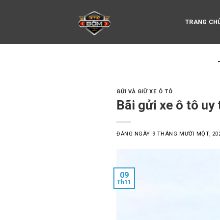
Skip
to
TRANG CH
content
GỬI VÀ GIỮ XE Ô TÔ
Bãi gửi xe ô tô uy
ĐĂNG NGÀY
9 THÁNG MƯỜI MỘT, 20
09
Th11