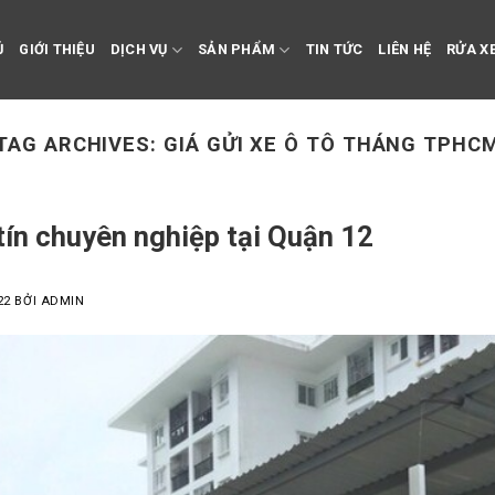
Ủ
GIỚI THIỆU
DỊCH VỤ
SẢN PHẨM
TIN TỨC
LIÊN HỆ
RỬA XE
TAG ARCHIVES:
GIÁ GỬI XE Ô TÔ THÁNG TPHC
 tín chuyên nghiệp tại Quận 12
22
BỞI
ADMIN