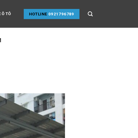
 Ô TÔ
HOTLINE
0921796789
M