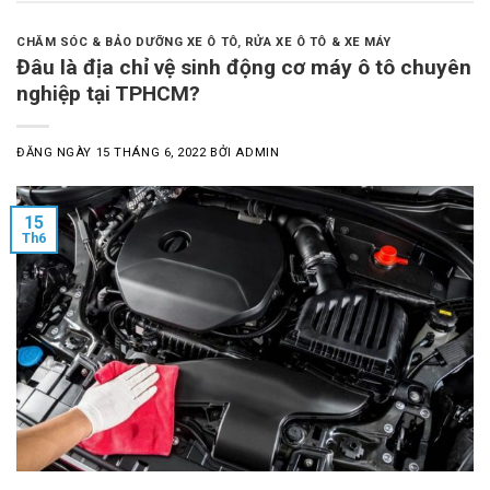
CHĂM SÓC & BẢO DƯỠNG XE Ô TÔ
,
RỬA XE Ô TÔ & XE MÁY
Đâu là địa chỉ vệ sinh động cơ máy ô tô chuyên
nghiệp tại TPHCM?
ĐĂNG NGÀY
15 THÁNG 6, 2022
BỞI
ADMIN
15
Th6