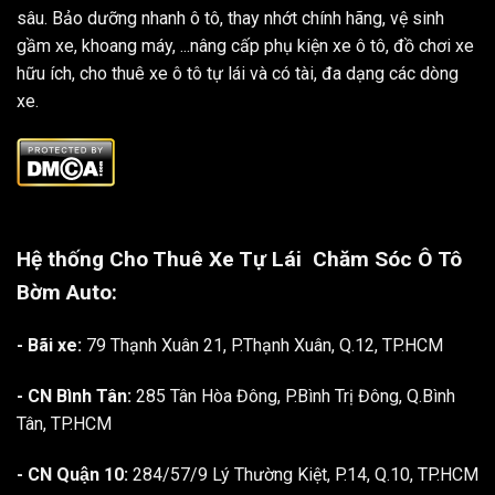
sâu. Bảo dưỡng nhanh ô tô, thay nhớt chính hãng, vệ sinh
gầm xe, khoang máy, ...nâng cấp phụ kiện xe ô tô, đồ chơi xe
hữu ích, cho thuê xe ô tô tự lái và có tài, đa dạng các dòng
xe.
Hệ thống Cho Thuê Xe Tự Lái
Chăm Sóc Ô Tô
Bờm Auto:
- Bãi xe:
79 Thạnh Xuân 21, P.Thạnh Xuân, Q.12, TP.HCM
- CN Bình Tân:
285 Tân Hòa Đông, P.Bình Trị Đông, Q.Bình
Tân, TP.HCM
- CN Quận 10:
284/57/9 Lý Thường Kiệt, P.14, Q.10, TP.HCM