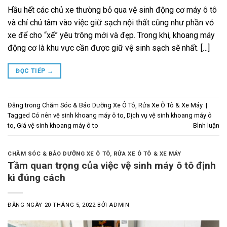
Hầu hết các chủ xe thường bỏ qua vệ sinh động cơ máy ô tô
và chỉ chú tâm vào việc giữ sạch nội thất cũng như phần vỏ
xe để cho “xế” yêu trông mới và đẹp. Trong khi, khoang máy
động cơ là khu vực cần được giữ vệ sinh sạch sẽ nhất. […]
ĐỌC TIẾP
→
Đăng trong
Chăm Sóc & Bảo Dưỡng Xe Ô Tô
,
Rửa Xe Ô Tô & Xe Máy
|
Tagged
Có nên vệ sinh khoang máy ô to
,
Dịch vụ vệ sinh khoang máy ô
to
,
Giá vệ sinh khoang máy ô to
Bình luận
CHĂM SÓC & BẢO DƯỠNG XE Ô TÔ
,
RỬA XE Ô TÔ & XE MÁY
Tầm quan trọng của việc vệ sinh máy ô tô định
kì đúng cách
ĐĂNG NGÀY
20 THÁNG 5, 2022
BỞI
ADMIN