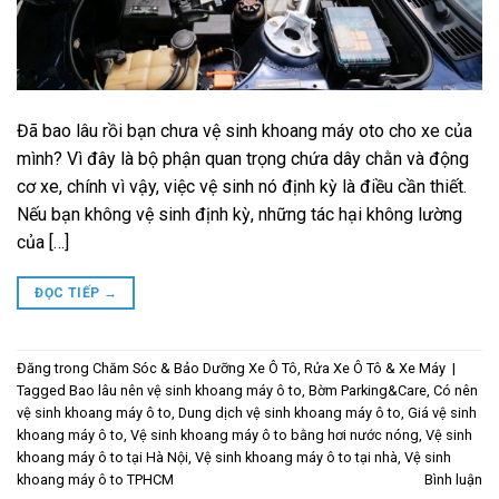
Đã bao lâu rồi bạn chưa vệ sinh khoang máy oto cho xe của
mình? Vì đây là bộ phận quan trọng chứa dây chằn và động
cơ xe, chính vì vậy, việc vệ sinh nó định kỳ là điều cần thiết.
Nếu bạn không vệ sinh định kỳ, những tác hại không lường
của […]
ĐỌC TIẾP
→
Đăng trong
Chăm Sóc & Bảo Dưỡng Xe Ô Tô
,
Rửa Xe Ô Tô & Xe Máy
|
Tagged
Bao lâu nên vệ sinh khoang máy ô to
,
Bờm Parking&Care
,
Có nên
vệ sinh khoang máy ô to
,
Dung dịch vệ sinh khoang máy ô to
,
Giá vệ sinh
khoang máy ô to
,
Vệ sinh khoang máy ô to bằng hơi nước nóng
,
Vệ sinh
khoang máy ô to tại Hà Nội
,
Vệ sinh khoang máy ô to tại nhà
,
Vệ sinh
khoang máy ô to TPHCM
Bình luận