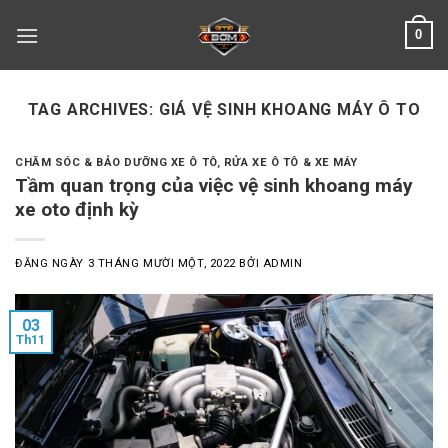
Skip
0
to
content
TAG ARCHIVES:
GIÁ VỆ SINH KHOANG MÁY Ô TO
CHĂM SÓC & BẢO DƯỠNG XE Ô TÔ
,
RỬA XE Ô TÔ & XE MÁY
Tầm quan trọng của việc vệ sinh khoang máy
xe oto định kỳ
ĐĂNG NGÀY
3 THÁNG MƯỜI MỘT, 2022
BỞI
ADMIN
03
Th11