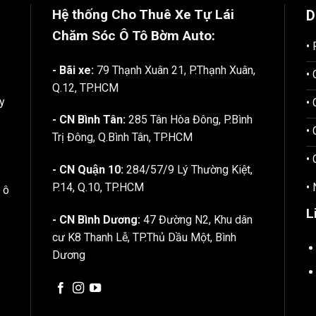
Hệ thống Cho Thuê Xe Tự Lái
D
Chăm Sóc Ô Tô
Bờm Auto:
•
- Bãi xe:
79 Thạnh Xuân 21, P.Thạnh Xuân,
•
Q.12, TP.HCM
y
•
- CN Bình Tân:
285 Tân Hòa Đông, P.Bình
•
Trị Đông, Q.Bình Tân, TP.HCM
•
- CN Quận 10:
284/57/9 Lý Thường Kiệt,
•
P.14, Q.10, TP.HCM
 ô
L
- CN Bình Dương:
47 Đường N2, Khu dân
cư K8 Thanh Lễ, TP.Thủ Dầu Một, Bình
Dương