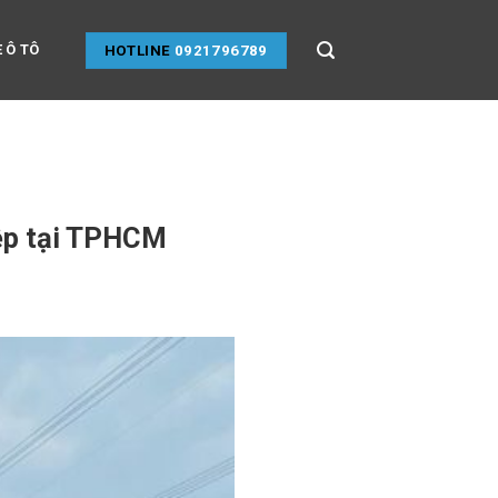
 Ô TÔ
HOTLINE
0921796789
iệp tại TPHCM