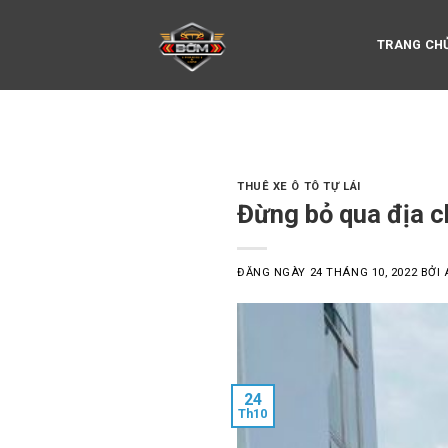
Skip
to
TRANG CH
content
THUÊ XE Ô TÔ TỰ LÁI
Đừng bỏ qua địa c
ĐĂNG NGÀY
24 THÁNG 10, 2022
BỞI
24
Th10