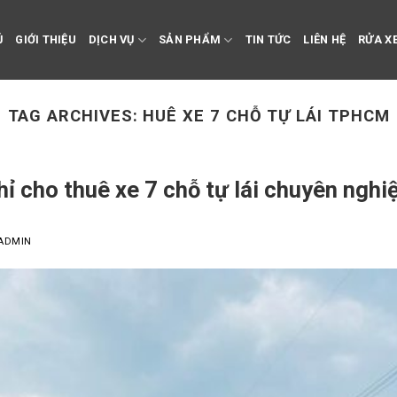
Ủ
GIỚI THIỆU
DỊCH VỤ
SẢN PHẨM
TIN TỨC
LIÊN HỆ
RỬA XE
TAG ARCHIVES:
HUÊ XE 7 CHỖ TỰ LÁI TPHCM
hỉ cho thuê xe 7 chỗ tự lái chuyên ngh
ADMIN