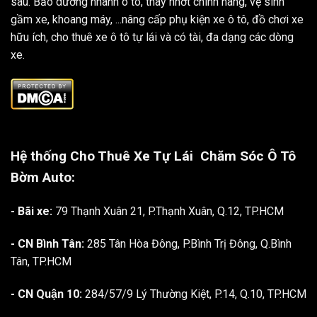
sâu. Bảo dưỡng nhanh ô tô, thay nhớt chính hãng, vệ sinh
gầm xe, khoang máy, ...nâng cấp phụ kiện xe ô tô, đồ chơi xe
hữu ích, cho thuê xe ô tô tự lái và có tài, đa dạng các dòng
xe.
Hệ thống Cho Thuê Xe Tự Lái
Chăm Sóc Ô Tô
Bờm Auto:
- Bãi xe:
79 Thạnh Xuân 21, P.Thạnh Xuân, Q.12, TP.HCM
- CN Bình Tân:
285 Tân Hòa Đông, P.Bình Trị Đông, Q.Bình
Tân, TP.HCM
- CN Quận 10:
284/57/9 Lý Thường Kiệt, P.14, Q.10, TP.HCM