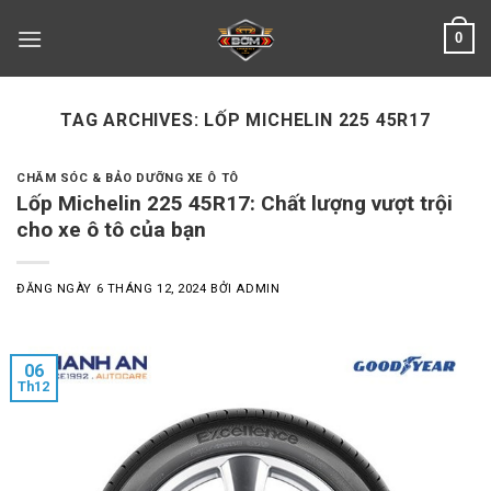
Skip
0
to
content
TAG ARCHIVES:
LỐP MICHELIN 225 45R17
CHĂM SÓC & BẢO DƯỠNG XE Ô TÔ
Lốp Michelin 225 45R17: Chất lượng vượt trội
cho xe ô tô của bạn
ĐĂNG NGÀY
6 THÁNG 12, 2024
BỞI
ADMIN
06
Th12