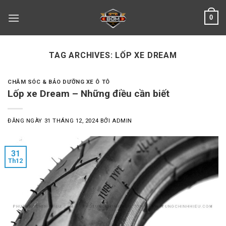
Skip
0
to
content
TAG ARCHIVES:
LỐP XE DREAM
CHĂM SÓC & BẢO DƯỠNG XE Ô TÔ
Lốp xe Dream – Những điều cần biết
ĐĂNG NGÀY
31 THÁNG 12, 2024
BỞI
ADMIN
31
Th12