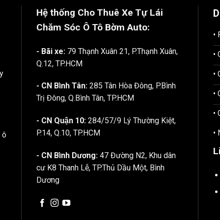
Hệ thống Cho Thuê Xe Tự Lái
D
Chăm Sóc Ô Tô
Bờm Auto:
•
- Bãi xe:
79 Thạnh Xuân 21, P.Thạnh Xuân,
•
Q.12, TP.HCM
y
•
- CN Bình Tân:
285 Tân Hòa Đông, P.Bình
•
Trị Đông, Q.Bình Tân, TP.HCM
•
- CN Quận 10:
284/57/9 Lý Thường Kiệt,
•
P.14, Q.10, TP.HCM
 ô
L
- CN Bình Dương:
47 Đường N2, Khu dân
cư K8 Thanh Lễ, TP.Thủ Dầu Một, Bình
Dương