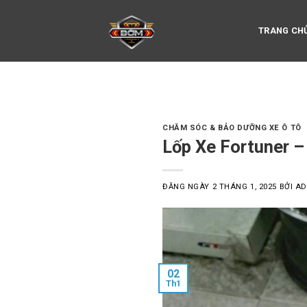
Skip
to
TRANG CH
content
CHĂM SÓC & BẢO DƯỠNG XE Ô TÔ
Lốp Xe Fortuner 
ĐĂNG NGÀY
2 THÁNG 1, 2025
BỞI
AD
02
Th1