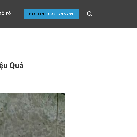
 Ô TÔ
HOTLINE
0921796789
iệu Quả