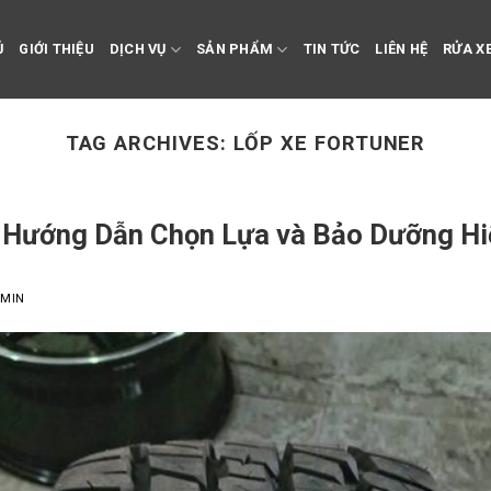
Ủ
GIỚI THIỆU
DỊCH VỤ
SẢN PHẨM
TIN TỨC
LIÊN HỆ
RỬA XE
TAG ARCHIVES:
LỐP XE FORTUNER
– Hướng Dẫn Chọn Lựa và Bảo Dưỡng H
MIN