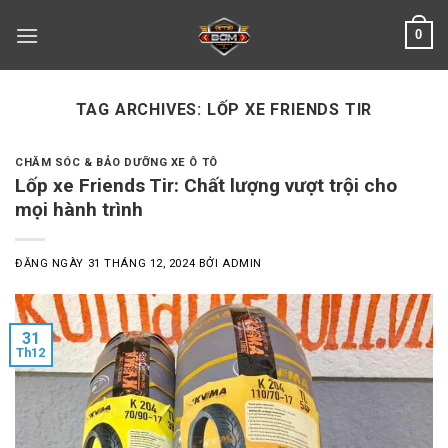
Skip
0
to
content
TAG ARCHIVES:
LỐP XE FRIENDS TIR
CHĂM SÓC & BẢO DƯỠNG XE Ô TÔ
Lốp xe Friends Tir: Chất lượng vượt trội cho
mọi hành trình
ĐĂNG NGÀY
31 THÁNG 12, 2024
BỞI
ADMIN
31
Th12