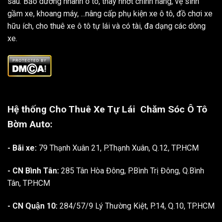
sâu. Bảo dưỡng nhanh ô tô, thay nhớt chính hãng, vệ sinh
gầm xe, khoang máy, ...nâng cấp phụ kiện xe ô tô, đồ chơi xe
hữu ích, cho thuê xe ô tô tự lái và có tài, đa dạng các dòng
xe.
Hệ thống Cho Thuê Xe Tự Lái
Chăm Sóc Ô Tô
Bờm Auto:
- Bãi xe:
79 Thạnh Xuân 21, P.Thạnh Xuân, Q.12, TP.HCM
- CN Bình Tân:
285 Tân Hòa Đông, P.Bình Trị Đông, Q.Bình
Tân, TP.HCM
- CN Quận 10:
284/57/9 Lý Thường Kiệt, P.14, Q.10, TP.HCM