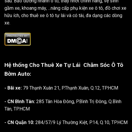
sâu. Bảo dưỡng nhanh ô tô, thay nhớt chính hãng, vệ sinh
gầm xe, khoang máy, ...nâng cấp phụ kiện xe ô tô, đồ chơi xe
hữu ích, cho thuê xe ô tô tự lái và có tài, đa dạng các dòng
xe.
Hệ thống Cho Thuê Xe Tự Lái
Chăm Sóc Ô Tô
Bờm Auto:
- Bãi xe:
79 Thạnh Xuân 21, P.Thạnh Xuân, Q.12, TP.HCM
- CN Bình Tân:
285 Tân Hòa Đông, P.Bình Trị Đông, Q.Bình
Tân, TP.HCM
- CN Quận 10:
284/57/9 Lý Thường Kiệt, P.14, Q.10, TP.HCM