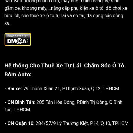
sâu. Bảo dưỡng nhanh ô tô, thay nhớt chính hãng, vệ sinh
gầm xe, khoang máy, ...nâng cấp phụ kiện xe ô tô, đồ chơi xe
hữu ích, cho thuê xe ô tô tự lái và có tài, đa dạng các dòng
xe.
Hệ thống Cho Thuê Xe Tự Lái
Chăm Sóc Ô Tô
Bờm Auto:
- Bãi xe:
79 Thạnh Xuân 21, P.Thạnh Xuân, Q.12, TP.HCM
- CN Bình Tân:
285 Tân Hòa Đông, P.Bình Trị Đông, Q.Bình
Tân, TP.HCM
- CN Quận 10:
284/57/9 Lý Thường Kiệt, P.14, Q.10, TP.HCM