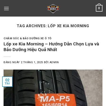
Skip
0
to
content
TAG ARCHIVES:
LỐP XE KIA MORNING
CHĂM SÓC & BẢO DƯỠNG XE Ô TÔ
Lốp xe Kia Morning – Hướng Dẫn Chọn Lựa và
Bảo Dưỡng Hiệu Quả Nhất
ĐĂNG NGÀY
2 THÁNG 1, 2025
BỞI
ADMIN
02
Th1