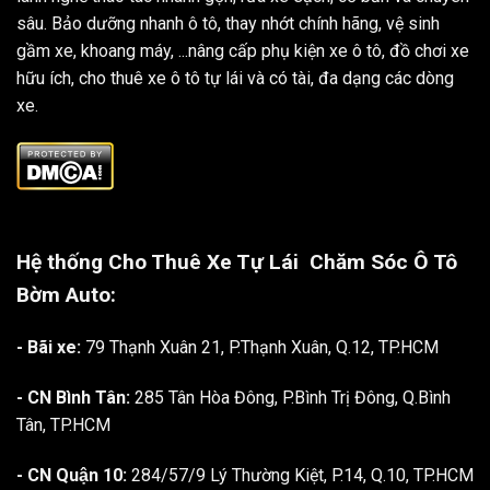
sâu. Bảo dưỡng nhanh ô tô, thay nhớt chính hãng, vệ sinh
gầm xe, khoang máy, ...nâng cấp phụ kiện xe ô tô, đồ chơi xe
hữu ích, cho thuê xe ô tô tự lái và có tài, đa dạng các dòng
xe.
Hệ thống Cho Thuê Xe Tự Lái
Chăm Sóc Ô Tô
Bờm Auto:
- Bãi xe:
79 Thạnh Xuân 21, P.Thạnh Xuân, Q.12, TP.HCM
- CN Bình Tân:
285 Tân Hòa Đông, P.Bình Trị Đông, Q.Bình
Tân, TP.HCM
- CN Quận 10:
284/57/9 Lý Thường Kiệt, P.14, Q.10, TP.HCM