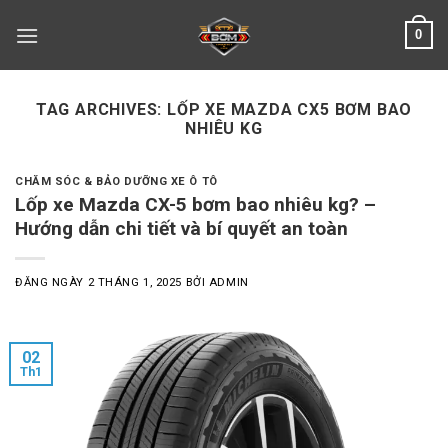
Skip
0
to
content
TAG ARCHIVES:
LỐP XE MAZDA CX5 BƠM BAO
NHIÊU KG
CHĂM SÓC & BẢO DƯỠNG XE Ô TÔ
Lốp xe Mazda CX-5 bơm bao nhiêu kg? –
Hướng dẫn chi tiết và bí quyết an toàn
ĐĂNG NGÀY
2 THÁNG 1, 2025
BỞI
ADMIN
02
Th1