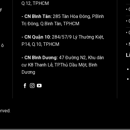
Q.12, TP.HCM
y
•
- CN Bình Tân:
285 Tân Hòa Đông, P.Bình
•
Trị Đông, Q.Bình Tân, TP.HCM
•
- CN Quận 10:
284/57/9 Lý Thường Kiệt,
•
P.14, Q.10, TP.HCM
 ô
L
- CN Bình Dương:
47 Đường N2, Khu dân
cư K8 Thanh Lễ, TP.Thủ Dầu Một, Bình
Dương
rved.