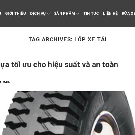
Ủ
GIỚI THIỆU
DỊCH VỤ
SẢN PHẨM
TIN TỨC
LIÊN HỆ
RỬA XE
TAG ARCHIVES:
LỐP XE TẢI
lựa tối ưu cho hiệu suất và an toàn
ADMIN