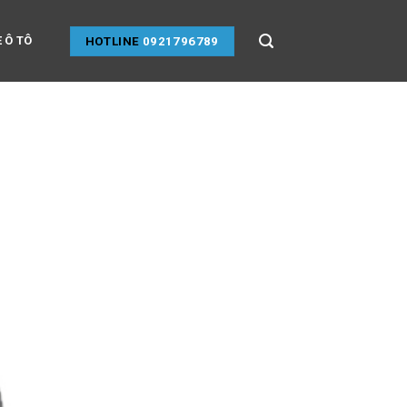
 Ô TÔ
HOTLINE
0921796789