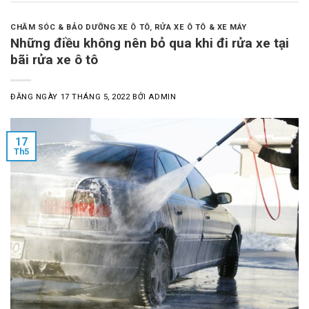
CHĂM SÓC & BẢO DƯỠNG XE Ô TÔ
,
RỬA XE Ô TÔ & XE MÁY
Những điều không nên bỏ qua khi đi rửa xe tại
bãi rửa xe ô tô
ĐĂNG NGÀY
17 THÁNG 5, 2022
BỞI
ADMIN
17
Th5