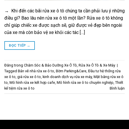
→ Khi đến các bãi rửa xe ô tô chúng ta cần phải lưu ý những
điều gì? Bao lâu nên rửa xe ô tô một lần? Rửa xe ô tô không
chỉ giúp chiếc xe được sạch sẽ, giữ được vẻ đẹp bên ngoài
của xe mà còn bảo vệ xe khỏi các tác […]
ĐỌC TIẾP
→
Đăng trong
Chăm Sóc & Bảo Dưỡng Xe Ô Tô
,
Rửa Xe Ô Tô & Xe Máy
|
Tagged
Bản vẽ nhà rửa xe ô to
,
Bờm Parking&Care
,
Đầu tư hệ thống rửa
xe ô to
,
giá rửa xe ô to
,
kinh doanh dịch vụ rửa xe máy
,
Mặt bằng rửa xe ô
to
,
Mô hình rửa xe kết hợp cafe
,
Mô hình rửa xe ô to chuyên nghiệp
,
Thiết
kế tiệm rửa xe ô to
Bình luận