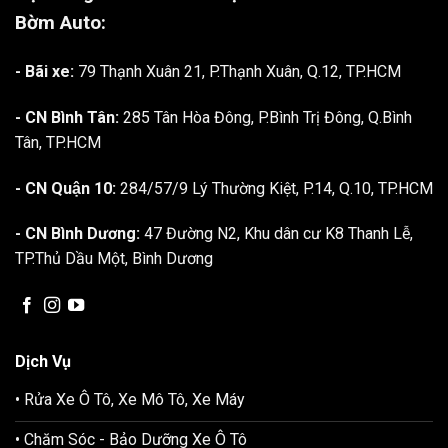
Bờm Auto:
- Bãi xe:
79 Thạnh Xuân 21, P.Thạnh Xuân, Q.12, TP.HCM
- CN Bình Tân:
285 Tân Hòa Đông, P.Bình Trị Đông, Q.Bình
Tân, TP.HCM
- CN Quận 10:
284/57/9 Lý Thường Kiệt, P.14, Q.10, TP.HCM
- CN Bình Dương:
47 Đường N2, Khu dân cư K8 Thanh Lễ,
TP.Thủ Dầu Một, Bình Dương
Dịch Vụ
• Rửa Xe Ô Tô, Xe Mô Tô, Xe Máy
• Chăm Sóc - Bảo Dưỡng Xe Ô Tô