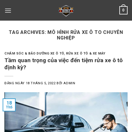
Skip
0
to
content
TAG ARCHIVES:
MÔ HÌNH RỬA XE Ô TO CHUYÊN
NGHIỆP
CHĂM SÓC & BẢO DƯỠNG XE Ô TÔ
,
RỬA XE Ô TÔ & XE MÁY
Tầm quan trọng của việc đến tiệm rửa xe ô tô
định kỳ?
ĐĂNG NGÀY
18 THÁNG 5, 2022
BỞI
ADMIN
18
Th5