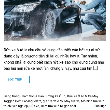
Rửa xe ô tô là nhu cầu vô cùng cần thiết của bất cứ ai sử
dụng đây là phương tiện đi lại dù nhiều hay ít. Tuy nhiên,
không phải ai cũng biết cách rửa xe sao cho đúng cũng như
bao lâu nên rửa xe một lần, chúng vì vậy, nhu cầu tìm […]
ĐỌC TIẾP
→
Đăng trong
Chăm Sóc & Bảo Dưỡng Xe Ô Tô
,
Rửa Xe Ô Tô & Xe Máy
|
Tagged
Bờm Parking&Care
,
giá rửa xe ô to
,
Máy rửa xe
,
Mô hình rửa xe ô
to chuyên nghiệp
,
Rửa xe
,
Tiệm rửa xe ô to gần nhất
Bình luận