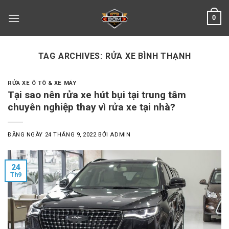
Skip
0
to
content
TAG ARCHIVES:
RỬA XE BÌNH THẠNH
RỬA XE Ô TÔ & XE MÁY
Tại sao nên rửa xe hút bụi tại trung tâm
chuyên nghiệp thay vì rửa xe tại nhà?
ĐĂNG NGÀY
24 THÁNG 9, 2022
BỞI
ADMIN
24
Th9