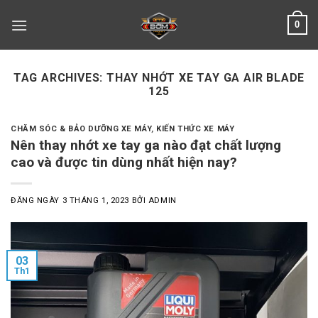
Skip
0
to
content
TAG ARCHIVES:
THAY NHỚT XE TAY GA AIR BLADE
125
CHĂM SÓC & BẢO DƯỠNG XE MÁY
,
KIẾN THỨC XE MÁY
Nên thay nhớt xe tay ga nào đạt chất lượng
cao và được tin dùng nhất hiện nay?
ĐĂNG NGÀY
3 THÁNG 1, 2023
BỞI
ADMIN
03
Th1