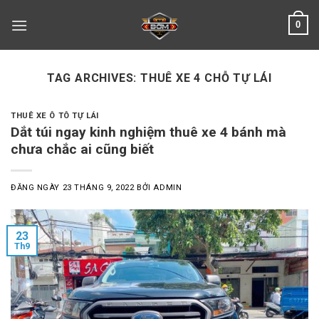
Skip
0
to
content
TAG ARCHIVES:
THUÊ XE 4 CHỖ TỰ LÁI
THUÊ XE Ô TÔ TỰ LÁI
Dắt túi ngay kinh nghiệm thuê xe 4 bánh mà
chưa chắc ai cũng biết
ĐĂNG NGÀY
23 THÁNG 9, 2022
BỞI
ADMIN
23
Th9