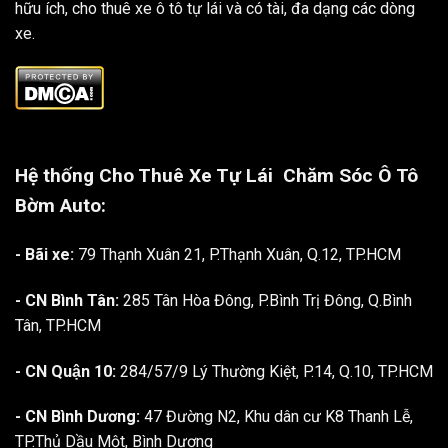
hữu ích, cho thuê xe ô tô tự lái và có tài, đa dạng các dòng
xe.
Hệ thống Cho Thuê Xe Tự Lái
Chăm Sóc Ô Tô
Bờm Auto:
- Bãi xe:
79 Thạnh Xuân 21, P.Thạnh Xuân, Q.12, TP.HCM
- CN Bình Tân:
285 Tân Hòa Đông, P.Bình Trị Đông, Q.Bình
Tân, TP.HCM
- CN Quận 10:
284/57/9 Lý Thường Kiệt, P.14, Q.10, TP.HCM
- CN Bình Dương:
47 Đường N2, Khu dân cư K8 Thanh Lễ,
TP.Thủ Dầu Một, Bình Dương