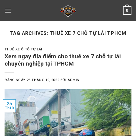
Skip
0
to
content
TAG ARCHIVES:
THUÊ XE 7 CHỖ TỰ LÁI TPHCM
THUÊ XE Ô TÔ TỰ LÁI
Xem ngay địa điểm cho thuê xe 7 chỗ tự lái
chuyên nghiệp tại TPHCM
ĐĂNG NGÀY
25 THÁNG 10, 2022
BỞI
ADMIN
25
Th10