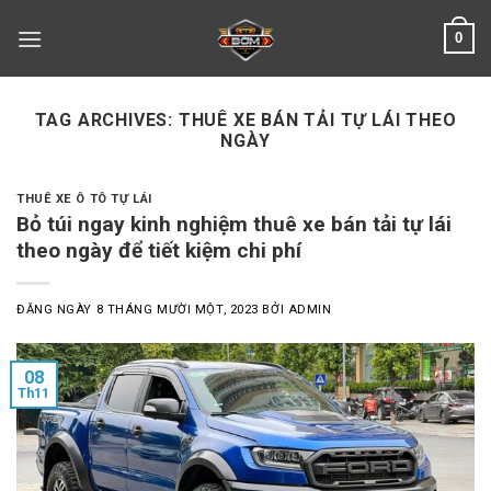
Skip
0
to
content
TAG ARCHIVES:
THUÊ XE BÁN TẢI TỰ LÁI THEO
NGÀY
THUÊ XE Ô TÔ TỰ LÁI
Bỏ túi ngay kinh nghiệm thuê xe bán tải tự lái
theo ngày để tiết kiệm chi phí
ĐĂNG NGÀY
8 THÁNG MƯỜI MỘT, 2023
BỞI
ADMIN
08
Th11