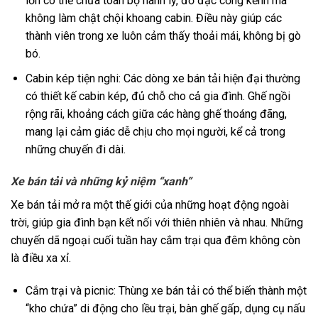
lớn có thể chứa toàn bộ hành lý, đồ đạc cồng kềnh mà
không làm chật chội khoang cabin. Điều này giúp các
thành viên trong xe luôn cảm thấy thoải mái, không bị gò
bó.
Cabin kép tiện nghi: Các dòng xe bán tải hiện đại thường
có thiết kế cabin kép, đủ chỗ cho cả gia đình. Ghế ngồi
rộng rãi, khoảng cách giữa các hàng ghế thoáng đãng,
mang lại cảm giác dễ chịu cho mọi người, kể cả trong
những chuyến đi dài.
Xe bán tải và những kỷ niệm “xanh”
Xe bán tải mở ra một thế giới của những hoạt động ngoài
trời, giúp gia đình bạn kết nối với thiên nhiên và nhau. Những
chuyến dã ngoại cuối tuần hay cắm trại qua đêm không còn
là điều xa xỉ.
Cắm trại và picnic: Thùng xe bán tải có thể biến thành một
“kho chứa” di động cho lều trại, bàn ghế gấp, dụng cụ nấu