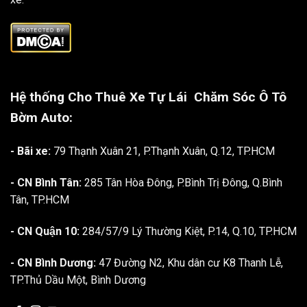
Hệ thống Cho Thuê Xe Tự Lái
Chăm Sóc Ô Tô
Bờm Auto:
- Bãi xe:
79 Thạnh Xuân 21, P.Thạnh Xuân, Q.12, TP.HCM
- CN Bình Tân:
285 Tân Hòa Đông, P.Bình Trị Đông, Q.Bình
Tân, TP.HCM
- CN Quận 10:
284/57/9 Lý Thường Kiệt, P.14, Q.10, TP.HCM
- CN Bình Dương:
47 Đường N2, Khu dân cư K8 Thanh Lễ,
TP.Thủ Dầu Một, Bình Dương