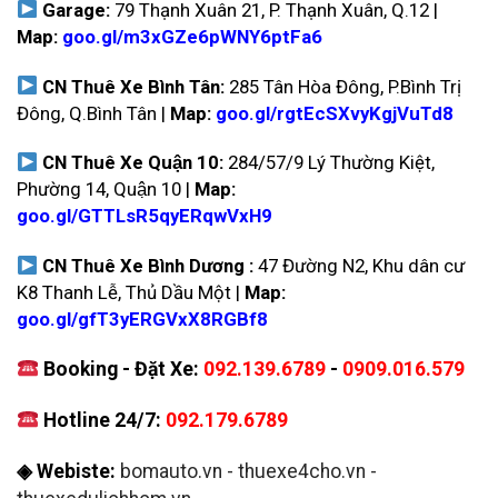
Garage:
79 Thạnh Xuân 21, P. Thạnh Xuân, Q.12 |
Map:
goo.gl/m3xGZe6pWNY6ptFa6
CN Thuê Xe Bình Tân:
285 Tân Hòa Đông, P.Bình Trị
Đông, Q.Bình Tân |
Map:
goo.gl/rgtEcSXvyKgjVuTd8
CN Thuê Xe Quận 10:
284/57/9 Lý Thường Kiệt,
Phường 14, Quận 10 |
Map:
goo.gl/GTTLsR5qyERqwVxH9
CN Thuê Xe Bình Dương :
47 Đường N2, Khu dân cư
K8 Thanh Lễ, Thủ Dầu Một |
Map:
goo.gl/gfT3yERGVxX8RGBf8
Booking - Đặt Xe:
092.139.6789
-
0909.016.579
Hotline 24/7:
092.179.6789
◈ Webiste:
bomauto.vn
-
thuexe4cho.vn
-