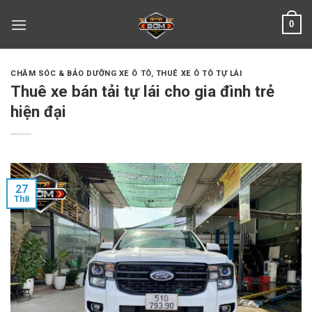
Skip
0
to
content
CHĂM SÓC & BẢO DƯỠNG XE Ô TÔ
,
THUÊ XE Ô TÔ TỰ LÁI
Thuê xe bán tải tự lái cho gia đình trẻ
hiện đại
27
Th8