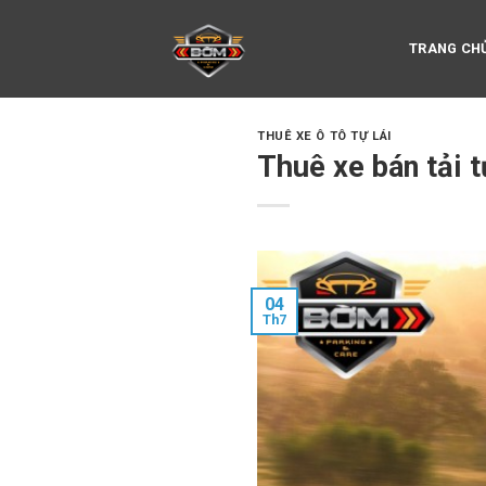
Skip
to
TRANG CH
content
THUÊ XE Ô TÔ TỰ LÁI
Thuê xe bán tải 
04
Th7