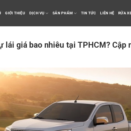
Ủ
GIỚI THIỆU
DỊCH VỤ
SẢN PHẨM
TIN TỨC
LIÊN HỆ
RỬA XE
tự lái giá bao nhiêu tại TPHCM? Cập