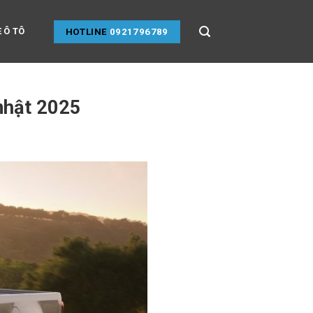
 Ô TÔ
HOTLINE
0921796789
 nhật 2025