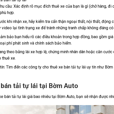
u cầu: Xác định rõ mục đích thuê xe của bạn là gì (chở hàng, đi cô
phù hợp.
rước khi nhận xe, hãy kiểm tra cẩn thận ngoại thất, nội thất, động 
video lại tình trạng xe để tránh những tranh chấp không đáng có
m bảo bạn hiểu rõ các điều khoản trong hợp đồng, bao gồm giá th
oại phí phát sinh và chính sách bảo hiểm.
ang theo bằng lái xe hợp lệ, chứng minh nhân dân hoặc căn cước 
 thuê xe.
tín: Tìm đến các công ty cho thuê xe bán tải tự lái uy tín như B
 bán tải tự lái tại Bờm Auto
xe bán tải tự lái giá bao nhiêu tại Bờm Auto, bạn sẽ nhận được nhữ