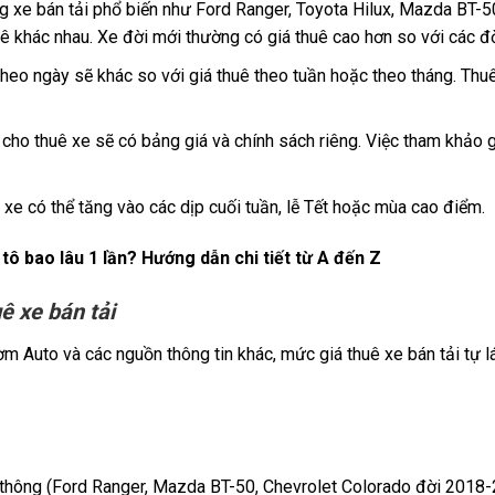
 xe bán tải phổ biến như Ford Ranger, Toyota Hilux, Mazda BT-50
ê khác nhau. Xe đời mới thường có giá thuê cao hơn so với các đờ
 theo ngày sẽ khác so với giá thuê theo tuần hoặc theo tháng. Th
 cho thuê xe sẽ có bảng giá và chính sách riêng. Việc tham khảo g
ê xe có thể tăng vào các dịp cuối tuần, lễ Tết hoặc mùa cao điểm.
tô bao lâu 1 lần? Hướng dẫn chi tiết từ A đến Z
ê xe bán tải
m Auto và các nguồn thông tin khác, mức giá thuê xe bán tải tự l
thông (Ford Ranger, Mazda BT-50, Chevrolet Colorado đời 2018