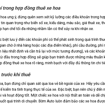
í trong hợp đồng thuê xe hoa
 hoa ưng ý, đừng quên xem xét kỹ lưỡng các điều khoản trong h
tin quan trọng như biển số xe, kiểu dáng, màu sắc, giá thuê xe, t
úp hạn chế tối đa những nhầm lẫn có thể xảy ra khi nhận xe.
biệt lưu ý đến các khoản phí có thể phát sinh trong quá trình th
 gian chờ ở nhà hàng hoặc các địa điểm khác), phí cầu đường, phí 
 liệu nhất định và cần trả lại với mức tương đương), và các khoản
 từ đầu trong hợp đồng sẽ giúp bạn tránh được những mâu thuẫn
 đồng thuê xe hoa rõ ràng, minh bạch với đầy đủ thông tin chi tiế
 trước khi thuê
oa, bạn đừng chỉ quan sát qua loa vẻ bề ngoài của xe. Hãy yêu cầ
để kiểm tra tình trạng thực tế của xe. Đặc biệt, bạn nên chú ý đến
i và hoạt động tốt. Một chiếc xe hoa với nội thất an toàn và dễ ch
suốt quá trình di chuyển. Bờm Auto luôn đảm bảo các xe hoa đượ