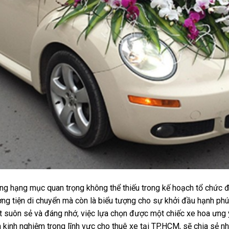
ng hạng mục quan trọng không thể thiếu trong kế hoạch tổ chức 
ơng tiện di chuyển mà còn là biểu tượng cho sự khởi đầu hạnh ph
ật suôn sẻ và đáng nhớ, việc lựa chọn được một chiếc xe hoa ưng 
 kinh nghiệm trong lĩnh vực cho thuê xe tại TP.HCM, sẽ chia sẻ n