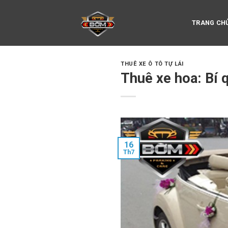
Skip
to
TRANG CH
content
THUÊ XE Ô TÔ TỰ LÁI
Thuê xe hoa: Bí 
16
Th7