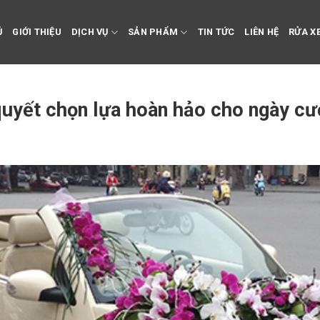
Ủ
GIỚI THIỆU
DỊCH VỤ
SẢN PHẨM
TIN TỨC
LIÊN HỆ
RỬA XE
quyết chọn lựa hoàn hảo cho ngày cư