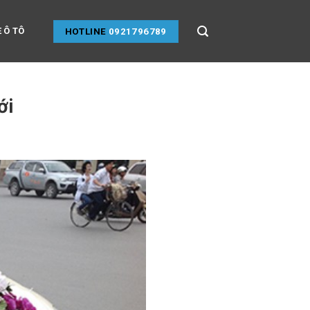
 Ô TÔ
HOTLINE
0921796789
ới