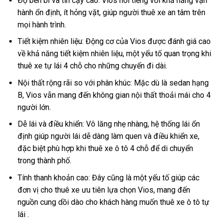
Độ bền bỉ và tin cậy cao: Vios nổi tiếng với khả năng vận
hành ổn định, ít hỏng vặt, giúp người thuê xe an tâm trên
mọi hành trình.
Tiết kiệm nhiên liệu: Động cơ của Vios được đánh giá cao
về khả năng tiết kiệm nhiên liệu, một yếu tố quan trọng khi
thuê xe tự lái 4 chỗ cho những chuyến đi dài.
Nội thất rộng rãi so với phân khúc: Mặc dù là sedan hạng
B, Vios vẫn mang đến không gian nội thất thoải mái cho 4
người lớn.
Dễ lái và điều khiển: Vô lăng nhẹ nhàng, hệ thống lái ổn
định giúp người lái dễ dàng làm quen và điều khiển xe,
đặc biệt phù hợp khi thuê xe ô tô 4 chỗ để di chuyển
trong thành phố.
Tính thanh khoản cao: Đây cũng là một yếu tố giúp các
đơn vị cho thuê xe ưu tiên lựa chọn Vios, mang đến
nguồn cung dồi dào cho khách hàng muốn thuê xe ô tô tự
lái .