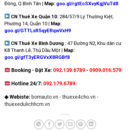
Đông, Q.Bình Tân |
Map:
goo.gl/rgtEcSXvyKgjVuTd8
CN Thuê Xe Quận 10:
284/57/9 Lý Thường Kiệt,
Phường 14, Quận 10 |
Map:
goo.gl/GTTLsR5qyERqwVxH9
CN Thuê Xe Bình Dương :
47 Đường N2, Khu dân cư
K8 Thanh Lễ, Thủ Dầu Một |
Map:
goo.gl/gfT3yERGVxX8RGBf8
Booking - Đặt Xe:
092.139.6789
-
0909.016.579
Hotline 24/7:
092.179.6789
◈ Webiste:
bomauto.vn
-
thuexe4cho.vn
-
thuexedulichhcm.vn