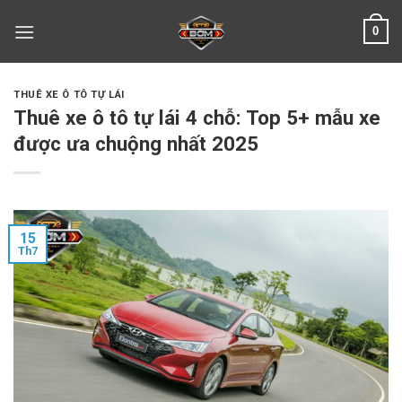
Skip
0
to
content
THUÊ XE Ô TÔ TỰ LÁI
Thuê xe ô tô tự lái 4 chỗ: Top 5+ mẫu xe
được ưa chuộng nhất 2025
15
Th7