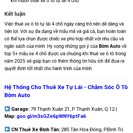
khi muốn thuê xe ô tô tự lái 4 chỗ.
Kết luận
Việc thuê xe ô tô tự lái 4 chỗ ngày càng trở nên dễ dàng và
tiện lợi. Với sự đa dạng về mẫu mã và giá cả, bạn hoàn toàn
có thể lựa chọn được chiếc xe phù hợp nhất với nhu cầu và
ngân sách của mình. Hy vọng những gợi ý của
Bờm Auto
về
top 5+ mẫu xe 4 chỗ được ưa chuộng khi thuê xe ô tô trong
năm 2025 sẽ giúp bạn có thêm thông tin hữu ích để đưa ra
quyết định tốt nhất cho hành trình của mình.
Hệ Thống Cho Thuê Xe Tự Lái - Chăm Sóc Ô Tô
Bờm Auto
Garage:
79 Thạnh Xuân 21, P. Thạnh Xuân, Q.12 |
Map:
goo.gl/m3xGZe6pWNY6ptFa6
CN Thuê Xe Bình Tân:
285 Tân Hòa Đông, P.Bình Trị