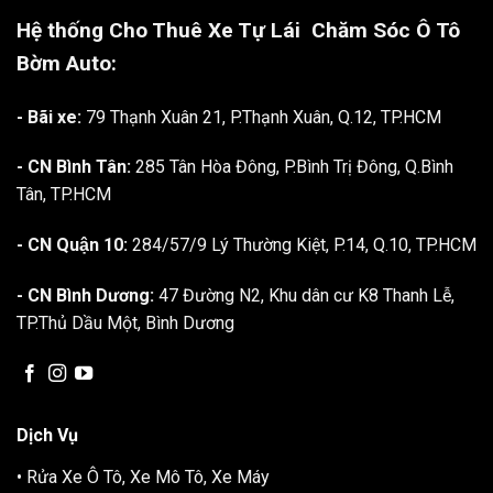
Hệ thống Cho Thuê Xe Tự Lái
Chăm Sóc Ô Tô
Bờm Auto:
- Bãi xe:
79 Thạnh Xuân 21, P.Thạnh Xuân, Q.12, TP.HCM
- CN Bình Tân:
285 Tân Hòa Đông, P.Bình Trị Đông, Q.Bình
Tân, TP.HCM
- CN Quận 10:
284/57/9 Lý Thường Kiệt, P.14, Q.10, TP.HCM
- CN Bình Dương:
47 Đường N2, Khu dân cư K8 Thanh Lễ,
TP.Thủ Dầu Một, Bình Dương
Dịch Vụ
• Rửa Xe Ô Tô, Xe Mô Tô, Xe Máy