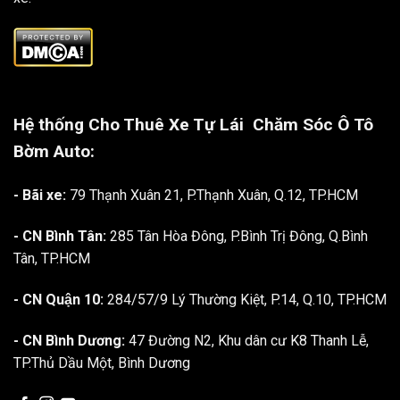
Hệ thống Cho Thuê Xe Tự Lái
Chăm Sóc Ô Tô
Bờm Auto:
- Bãi xe:
79 Thạnh Xuân 21, P.Thạnh Xuân, Q.12, TP.HCM
- CN Bình Tân:
285 Tân Hòa Đông, P.Bình Trị Đông, Q.Bình
Tân, TP.HCM
- CN Quận 10:
284/57/9 Lý Thường Kiệt, P.14, Q.10, TP.HCM
- CN Bình Dương:
47 Đường N2, Khu dân cư K8 Thanh Lễ,
TP.Thủ Dầu Một, Bình Dương