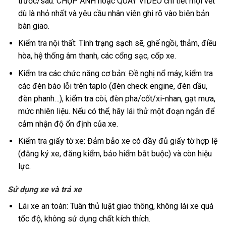
trước/sau. CHỤP ẢNH hoặc QUAY VIDEO chi tiết mọi vết
dù là nhỏ nhất và yêu cầu nhân viên ghi rõ vào biên bản
bàn giao.
Kiểm tra nội thất: Tình trạng sạch sẽ, ghế ngồi, thảm, điều
hòa, hệ thống âm thanh, các cổng sạc, cốp xe.
Kiểm tra các chức năng cơ bản: Đề nghị nổ máy, kiểm tra
các đèn báo lỗi trên taplo (đèn check engine, đèn dầu,
đèn phanh…), kiểm tra còi, đèn pha/cốt/xi-nhan, gạt mưa,
mức nhiên liệu. Nếu có thể, hãy lái thử một đoạn ngắn để
cảm nhận độ ổn định của xe.
Kiểm tra giấy tờ xe: Đảm bảo xe có đầy đủ giấy tờ hợp lệ
(đăng ký xe, đăng kiểm, bảo hiểm bắt buộc) và còn hiệu
lực.
Sử dụng xe và trả xe
Lái xe an toàn: Tuân thủ luật giao thông, không lái xe quá
tốc độ, không sử dụng chất kích thích.