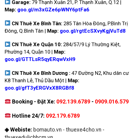
Garage:
79 Thạnh Xuân 21, P. Thạnh Xuân, Q.12 |
Map:
goo.gl/m3xGZe6pWNY6ptFa6
CN Thuê Xe Bình Tân:
285 Tân Hòa Đông, P.Bình Trị
Đông, Q.Bình Tân |
Map:
goo.gl/rgtEcSXvyKgjVuTd8
CN Thuê Xe Quận 10:
284/57/9 Lý Thường Kiệt,
Phường 14, Quận 10 |
Map:
goo.gl/GTTLsR5qyERqwVxH9
CN Thuê Xe Bình Dương :
47 Đường N2, Khu dân cư
K8 Thanh Lễ, Thủ Dầu Một |
Map:
goo.gl/gfT3yERGVxX8RGBf8
Booking - Đặt Xe:
092.139.6789
-
0909.016.579
Hotline 24/7:
092.179.6789
◈ Webiste:
bomauto.vn
-
thuexe4cho.vn
-
thuexedulichhcm.vn