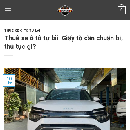
Skip
0
to
content
THUÊ XE Ô TÔ TỰ LÁI
Thuê xe ô tô tự lái: Giấy tờ cần chuẩn bị,
thủ tục gì?
10
Th6